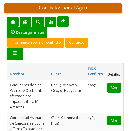
Conflictos por el Agua
Descargar mapa
Infórmanos sobre un conflicto
Contacto
Inicio
Nombre
Lugar
Conflicto
Detalles
Comuneros de San
Perú (Córdova y
2007
Ver
Pedro de Ocobamba
Ocoyo, Huaytara)
afectada por
impactos de la Mina
Antapite
Comunidad Aymara
Chile (Comuna de
1985
Ver
de Cancosa se opone
Pica)
a Cerro Colorado de