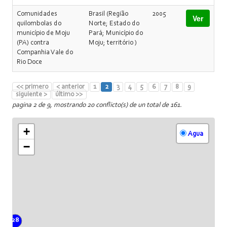
Comunidades
Brasil (Região
2005
Ver
quilombolas do
Norte; Estado do
município de Moju
Pará; Município do
(PA) contra
Moju; território )
Companhia Vale do
Rio Doce
<< primero
< anterior
1
2
3
4
5
6
7
8
9
siguiente >
último >>
pagina 2 de 9, mostrando 20 conflicto(s) de un total de 161.
+
Agua
−
28