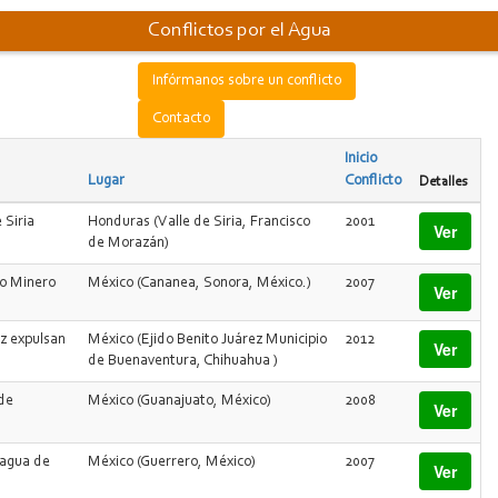
Conflictos por el Agua
Infórmanos sobre un conflicto
Contacto
Inicio
Lugar
Conflicto
Detalles
 Siria
Honduras (Valle de Siria, Francisco
2001
Ver
de Morazán)
to Minero
México (Cananea, Sonora, México.)
2007
Ver
ez expulsan
México (Ejido Benito Juárez Municipio
2012
Ver
de Buenaventura, Chihuahua )
 de
México (Guanajuato, México)
2008
Ver
 agua de
México (Guerrero, México)
2007
Ver