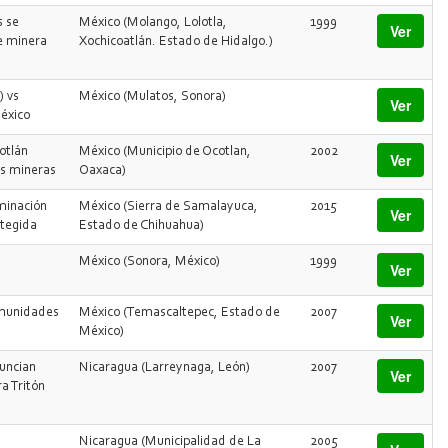
s se
México (Molango, Lolotla,
1999
Ver
e minera
Xochicoatlán. Estado de Hidalgo.)
) vs
México (Mulatos, Sonora)
Ver
éxico
otlán
México (Municipio de Ocotlan,
2002
Ver
es mineras
Oaxaca)
minación
México (Sierra de Samalayuca,
2015
Ver
otegida
Estado de Chihuahua)
México (Sonora, México)
1999
Ver
omunidades
México (Temascaltepec, Estado de
2007
Ver
México)
uncian
Nicaragua (Larreynaga, León)
2007
Ver
a Tritón
Nicaragua (Municipalidad de La
2005