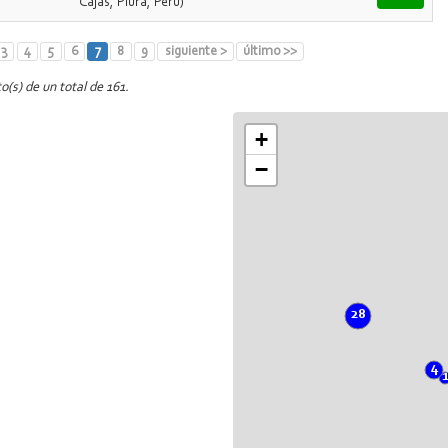
Cajas, Piura, Perú)
3
4
5
6
7
8
9
siguiente >
último >>
o(s) de un total de 161.
+
−
28
4