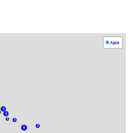
Agua
5
1
5
1
2
2
9