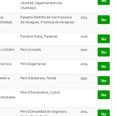
Ver
Libertad, Departamento de
Chontales)
ua
Panamá (Distrito de San Francisco
2014
Ver
ctividad
de Veraguas, Provincia de Veraguas)
Panamá (Soná, Panamá)
2006
Ver
O LAGUNA
Perú (Ancash)
2010
Ver
ice no a
Perú (Cajamarca)
2009
Ver
onen a
Perú (Candarave, Tacna)
1992
Ver
Perú (Chumbivilcas, Cuzco)
Ver
actividades
Perú (Comunidad de Segunda y
2004
Ver