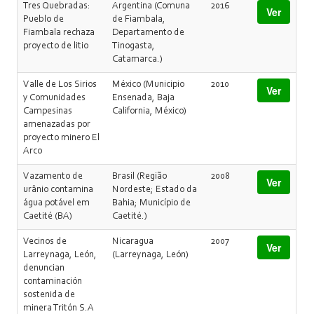
Tres Quebradas:
Argentina (Comuna
2016
Ver
Pueblo de
de Fiambala,
Fiambala rechaza
Departamento de
proyecto de litio
Tinogasta,
Catamarca.)
Valle de Los Sirios
México (Municipio
2010
Ver
y Comunidades
Ensenada, Baja
Campesinas
California, México)
amenazadas por
proyecto minero El
Arco
Vazamento de
Brasil (Região
2008
Ver
urânio contamina
Nordeste; Estado da
água potável em
Bahia; Município de
Caetité (BA)
Caetité.)
Vecinos de
Nicaragua
2007
Ver
Larreynaga, León,
(Larreynaga, León)
denuncian
contaminación
sostenida de
minera Tritón S.A