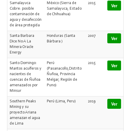
Samalayuca
México (Sierra de
2015
Ver
Cobre: posible
Samalayuca, Estado
contaminación de
de Chihuahua)
agua y desafección
de área protegida
Santa Barbara
Honduras (Santa
2007
Ver
Dice No A La
Bárbara )
Minera Oracle
Energy
Santo Domingo:
Perú
2015
Ver
Mantos acuíferos y
(Pasanacollo,Distrito
nacientes de
Ñuñoa, Provincia
cuencas de Ñuñoa
Melgar, Región de
amenazados por
Puno)
Minsur
Southern Peaks
Perú (Lima, Peru)
2019
Ver
Mining y su
proyecto Ariana
amenazan el agua
de Lima