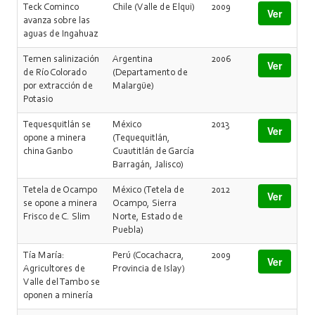
Teck Cominco
Chile (Valle de Elqui)
2009
Ver
avanza sobre las
aguas de Ingahuaz
Temen salinización
Argentina
2006
Ver
de Río Colorado
(Departamento de
por extracción de
Malargüe)
Potasio
Tequesquitlán se
México
2013
Ver
opone a minera
(Tequequitlán,
china Ganbo
Cuautitlán de García
Barragán, Jalisco)
Tetela de Ocampo
México (Tetela de
2012
Ver
se opone a minera
Ocampo, Sierra
Frisco de C. Slim
Norte, Estado de
Puebla)
Tía María:
Perú (Cocachacra,
2009
Ver
Agricultores de
Provincia de Islay)
Valle del Tambo se
oponen a minería