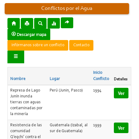
Conflictos por el Agua
Descargar mapa
Infórmanos sobre un conflicto
Contacto
Inicio
Nombre
Lugar
Conflicto
Detalles
Represa de Lago
Perú (Junin, Pasco)
1994
Ver
Junín inunda
tierras con aguas
contaminadas por
la minería
Resistencia de las
Guatemala (Izabal, al
1999
Ver
comunidad
sur de Guatemala)
Q’eqchi’ contra el