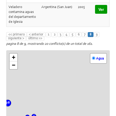
Veladero
Argentina (San Juan)
2005
Ver
contamina aguas
del departamento
de Iglesia
<< primero
< anterior
1
2
3
4
5
6
7
8
9
siguiente >
último >>
pagina 8 de 9, mostrando 20 conflicto(s) de un total de 161.
+
Agua
−
28
5