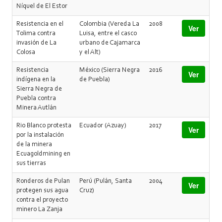
Níquel de El Estor
Resistencia en el
Colombia (Vereda La
2008
Ver
Tolima contra
Luisa, entre el casco
invasión de La
urbano de Cajamarca
Colosa
y el Alt)
Resistencia
México (Sierra Negra
2016
Ver
indígena en la
de Puebla)
Sierra Negra de
Puebla contra
Minera Autlán
Rio Blanco protesta
Ecuador (Azuay)
2017
Ver
por la instalación
de la minera
Ecuagoldmining en
sus tierras
Ronderos de Pulan
Perú (Pulán, Santa
2004
Ver
protegen sus agua
Cruz)
contra el proyecto
minero La Zanja