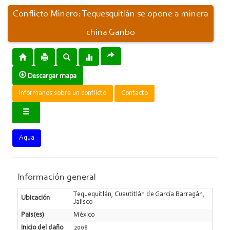
Conflicto Minero: Tequesquitlán se opone a minera
china Ganbo
Descargar mapa
Infórmanos sobre un conflicto
Contacto
Agua
Información general
Tequequitlán, Cuautitlán de García Barragán,
Ubicación
Jalisco
Pais(es)
México
Inicio del daño
2008