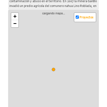
contaminación y abuso en el territorio. En 2007 la minera GanBo
invadió un predio agrícola del comunero nahua Lino Roblada, en
el ejido Ayotitlán, para explotar oro, plata y hierro. Los indígenas
cargando mapa...
+
detuvieron maquinaria y trabajos y obligaron a la empresa a
Proyectos
desistir. Los ejidatarios de Tequesquitlán actualmente tienen
−
paralizada, a través de un amparo, las operaciones de la minera,
lo que ha implicado dar el primer paso para expulsarla de su
territorio.