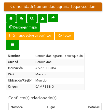
Comunidad: Comunidad agraria Tequesquitlán
Descargar mapa
Infórmanos sobre un conflicto
Contacto
Nombre
Comunidad agraria Tequesquitlán
Unidad
Comunidad
Ocupación
AGRICULTURA
País
México
Ubicacion/Región
Municipi
Orígen
CAMPESINO
Conflicto(s) relacionado(s)
Nombre
Lugar
Detalles