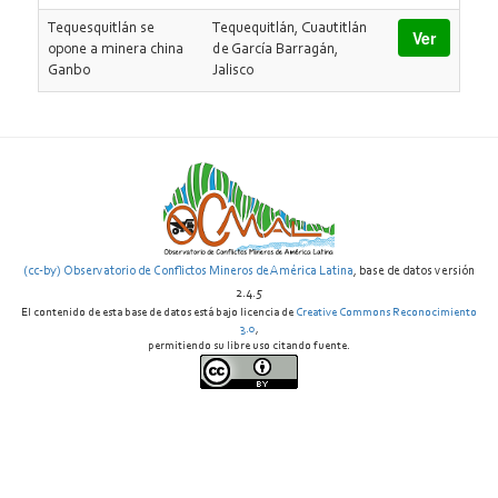
Tequesquitlán se
Tequequitlán, Cuautitlán
Ver
opone a minera china
de García Barragán,
Ganbo
Jalisco
(cc-by) Observatorio de Conflictos Mineros de América Latina
, base de datos versión
2.4.5
El contenido de esta base de datos está bajo licencia de
Creative Commons Reconocimiento
3.0
,
permitiendo su libre uso citando fuente.