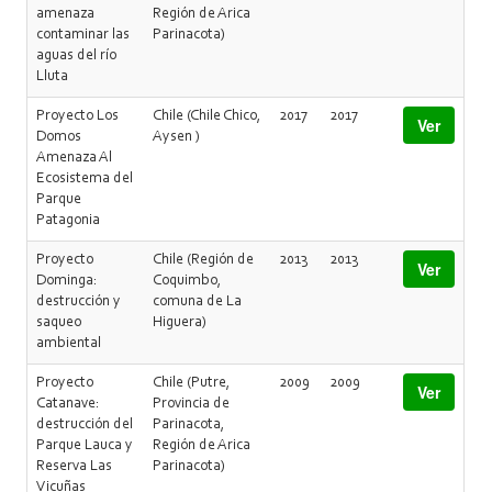
amenaza
Región de Arica
contaminar las
Parinacota)
aguas del río
Lluta
Proyecto Los
Chile (Chile Chico,
2017
2017
Ver
Domos
Aysen )
Amenaza Al
Ecosistema del
Parque
Patagonia
Proyecto
Chile (Región de
2013
2013
Ver
Dominga:
Coquimbo,
destrucción y
comuna de La
saqueo
Higuera)
ambiental
Proyecto
Chile (Putre,
2009
2009
Ver
Catanave:
Provincia de
destrucción del
Parinacota,
Parque Lauca y
Región de Arica
Reserva Las
Parinacota)
Vicuñas