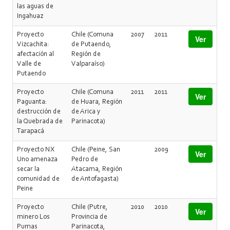
las aguas de
Ingahuaz
Proyecto
Chile (Comuna
2007
2011
Ver
Vizcachita:
de Putaendo,
afectación al
Región de
Valle de
Valparaíso)
Putaendo
Proyecto
Chile (Comuna
2011
2011
Ver
Paguanta:
de Huara, Región
destrucción de
de Arica y
la Quebrada de
Parinacota)
Tarapacá
Proyecto NX
Chile (Peine, San
2009
Ver
Uno amenaza
Pedro de
secar la
Atacama, Región
comunidad de
de Antofagasta)
Peine
Proyecto
Chile (Putre,
2010
2010
Ver
minero Los
Provincia de
Pumas
Parinacota,