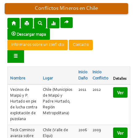
Conflictos Mineros en Chile
Descargar mapa
Infórmanos sobre un conflicto
Contacto
Inicio
Inicio
Nombre
Lugar
Daño
Conflicto
Detalles
Vecinos de
Chile (Municipios
2011
2012
Ver
Maipú y P.
de Maipú y
Hurtado en pie
Padre Hurtado,
de lucha contra
Región
explotación de
Metropolitana)
puzolana
Teck Cominco
Chile (Valle de
2006
2009
Ver
avanza sobre
Elqui)