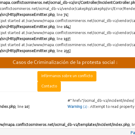
mapa.conflictosmineros.net/ocmal_db-v2/src/Controller/IncidentController.p
.conflictosmineros.net/ocmal_db-v2/vendor/cakephp/cakephp/src/Error/Render
/src/Http/ResponseEmitter.php
, line
71
]
output started at /var/www/mapa.conflictosmineros.net/ocmal_db-v2/vendor/c
/src/Http/ResponseEmitter.php
, line
164
]
output started at /var/www/mapa.conflictosmineros.net/ocmal_db-v2/vendor/c
/src/Http/ResponseEmitter.php
, line
197
]
output started at /var/www/mapa.conflictosmineros.net/ocmal_db-v2/vendor/c
/src/Http/ResponseEmitter.php
, line
235
]
Casos de Criminalización de la protesta social :
Infórmanos sobre un conflicto
Contacto
#" href="/ocmal_db-v2/incident/index/
index.php
, line
10
]
Warning
(2)
: Attempt to read property 
w/mapa.conflictosmineros.net/ocmal_db-v2/templates/Incident/index.php
, l
Pa