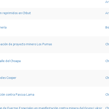
Ar
n reprimidos en Chbut
Ar
nería
Bo
bación de proyecto minero Los Pumas
Ch
alle del Choapa
Ch
ndes Cooper
Ch
ación contra Pascua Lama
Ch
n de Fuerzas Especiales en manifestación contra minera del Grupo Luksic
Ch