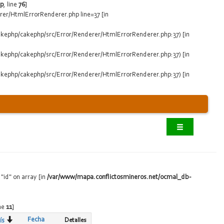
hp
, line
76
]
er/HtmlErrorRenderer.php line=37 [in
akephp/cakephp/src/Error/Renderer/HtmlErrorRenderer.php:37) [in
akephp/cakephp/src/Error/Renderer/HtmlErrorRenderer.php:37) [in
akephp/cakephp/src/Error/Renderer/HtmlErrorRenderer.php:37) [in
"id" on array [in
/var/www/mapa.conflictosmineros.net/ocmal_db-
ine
11
]
Fecha
Detalles
ís