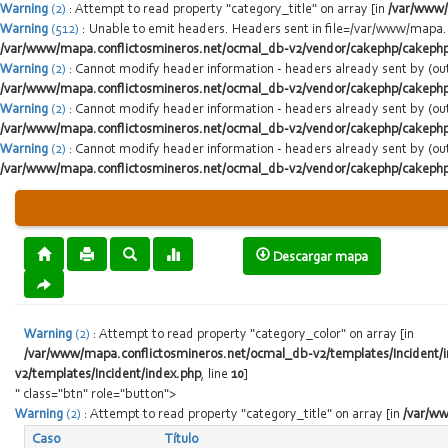
Warning
(2)
: Attempt to read property "category_title" on array [in
/var/www/
Warning
(512)
: Unable to emit headers. Headers sent in file=/var/www/mapa
/var/www/mapa.conflictosmineros.net/ocmal_db-v2/vendor/cakephp/cakephp
Warning
(2)
: Cannot modify header information - headers already sent by (
/var/www/mapa.conflictosmineros.net/ocmal_db-v2/vendor/cakephp/cakephp
Warning
(2)
: Cannot modify header information - headers already sent by (
/var/www/mapa.conflictosmineros.net/ocmal_db-v2/vendor/cakephp/cakephp
Warning
(2)
: Cannot modify header information - headers already sent by (
/var/www/mapa.conflictosmineros.net/ocmal_db-v2/vendor/cakephp/cakephp
Descargar mapa
Warning
(2)
: Attempt to read property "category_color" on array [in
/var/www/mapa.conflictosmineros.net/ocmal_db-v2/templates/Incident/
v2/templates/Incident/index.php
, line
10
]
" class="btn" role="button">
Warning
(2)
: Attempt to read property "category_title" on array [in
/var/ww
Caso
Título