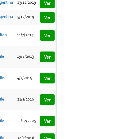
Ver
gentina
23/12/2019
Ver
gentina
5/12/2019
Ver
livia
11/7/2014
Ver
ile
19/8/2013
Ver
ile
4/3/2015
Ver
ile
21/1/2016
Ver
ile
11/12/2005
Ver
ile
20/7/2018