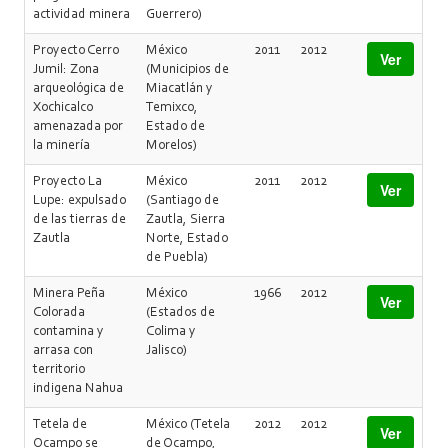
actividad minera
Guerrero)
Proyecto Cerro
México
2011
2012
Ver
Jumil: Zona
(Municipios de
arqueológica de
Miacatlán y
Xochicalco
Temixco,
amenazada por
Estado de
la minería
Morelos)
Proyecto La
México
2011
2012
Ver
Lupe: expulsado
(Santiago de
de las tierras de
Zautla, Sierra
Zautla
Norte, Estado
de Puebla)
Minera Peña
México
1966
2012
Ver
Colorada
(Estados de
contamina y
Colima y
arrasa con
Jalisco)
territorio
indigena Nahua
Tetela de
México (Tetela
2012
2012
Ver
Ocampo se
de Ocampo,