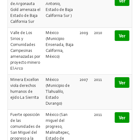
Ver
de Argonauta
Antonio,
Gold amenaza el
Estado de Baja
Estado de Baja
California Sur )
California Sur
Valle de Los
México
2009
2010
Ver
Sirios y
(Municipio
Comunidades
Ensenada, Baja
Campesinas
California,
amenazadas por
México)
proyecto minero
El Arco
Minera Excellon
México
2007
2011
Ver
viola derechos
(Municipio de
humanos de
Tlahualilo,
ejido La Sierrita
Estado
Durango)
Fuerte oposición
México (San
2011
Ver
de las
miguel del
comunidades de
progreso,
San Miguel del
Malinaltepec,
progreso a la
Estado de