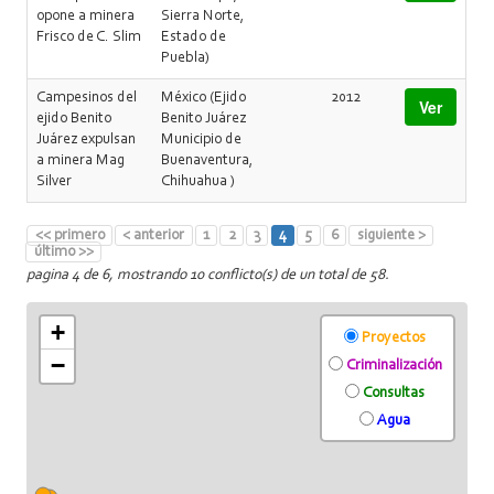
opone a minera
Sierra Norte,
Frisco de C. Slim
Estado de
Puebla)
Campesinos del
México (Ejido
2012
Ver
ejido Benito
Benito Juárez
Juárez expulsan
Municipio de
a minera Mag
Buenaventura,
Silver
Chihuahua )
<< primero
< anterior
1
2
3
4
5
6
siguiente >
último >>
pagina 4 de 6, mostrando 10 conflicto(s) de un total de 58.
+
Proyectos
−
Criminalización
Consultas
Agua