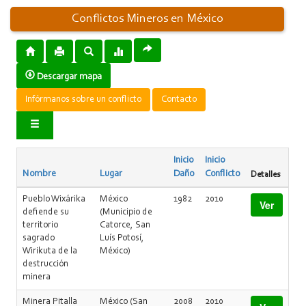
Conflictos Mineros en México
Descargar mapa
Infórmanos sobre un conflicto
Contacto
Inicio
Inicio
Nombre
Lugar
Daño
Conflicto
Detalles
Pueblo Wixárika
México
1982
2010
Ver
defiende su
(Municipio de
territorio
Catorce, San
sagrado
Luís Potosí,
Wirikuta de la
México)
destrucción
minera
Minera Pitalla
México (San
2008
2010