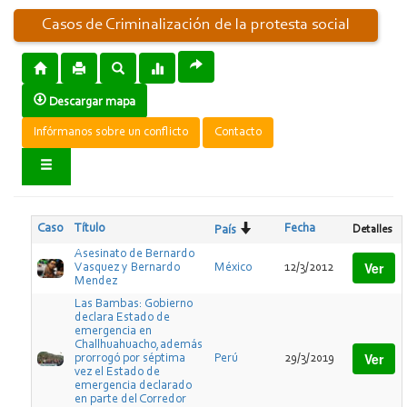
Casos de Criminalización de la protesta social
Descargar mapa
Infórmanos sobre un conflicto
Contacto
Caso
Título
Fecha
Detalles
País
Asesinato de Bernardo
Ver
Vasquez y Bernardo
México
12/3/2012
Mendez
Las Bambas: Gobierno
declara Estado de
emergencia en
Challhuahuacho,además
Ver
prorrogó por séptima
Perú
29/3/2019
vez el Estado de
emergencia declarado
en parte del Corredor