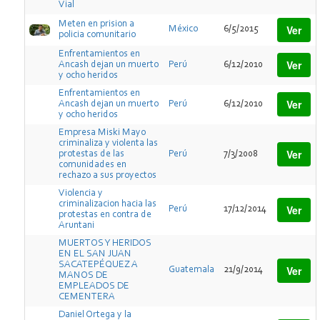
Vial
Meten en prision a
Ver
México
6/5/2015
policia comunitario
Enfrentamientos en
Ver
Ancash dejan un muerto
Perú
6/12/2010
y ocho heridos
Enfrentamientos en
Ver
Ancash dejan un muerto
Perú
6/12/2010
y ocho heridos
Empresa Miski Mayo
criminaliza y violenta las
Ver
protestas de las
Perú
7/3/2008
comunidades en
rechazo a sus proyectos
Violencia y
criminalizacion hacia las
Ver
Perú
17/12/2014
protestas en contra de
Aruntani
MUERTOS Y HERIDOS
EN EL SAN JUAN
SACATEPÉQUEZ A
Ver
Guatemala
21/9/2014
MANOS DE
EMPLEADOS DE
CEMENTERA
Daniel Ortega y la