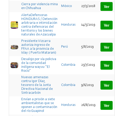
Cierra por violencia mina
Ver
México
27/5/2018
en Chihuahua
AlertaDefensoras
HONDURAS / Detención
arbitraria e intimidación
Ver
Honduras
14/5/2019
contra defensoras del
territorio y los bienes
naturales de Azacualpa
Presidente Vizcarra
autoriza ingreso de
Ver
Perú
5/8/2019
FFAA a la provincia de
Islay ( Puerto Matarani)
Desalojo por vía policiva
de la comunidad
Ver
Colombia
23/7/2019
indígena wayuu “El
Rocío”
Nuevas amenazas
contra Igor Díaz,
Ver
tesorero de la Junta
Colombia
9/6/2019
Directiva Nacional de
Sintracarbón
Envían a prisión a siete
ambientalistas que se
Ver
Honduras
26/8/2019
oponen a contaminación
del río Guapinol