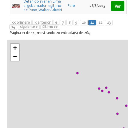
Detenido ayer en Lima
Ver
el gobernador legítimo
Perú
26/8/2019
de Puno, Walter Aduviri
<< primero
< anterior
6
7
8
9
10
11
12
13
14
siguiente >
último >>
Página 11 de 14, mostrando 20 entrada(s) de 264
+
−