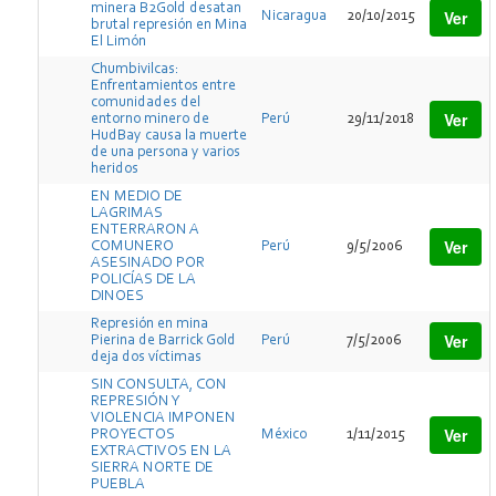
minera B2Gold desatan
Ver
Nicaragua
20/10/2015
brutal represión en Mina
El Limón
Chumbivilcas:
Enfrentamientos entre
comunidades del
Ver
entorno minero de
Perú
29/11/2018
HudBay causa la muerte
de una persona y varios
heridos
EN MEDIO DE
LAGRIMAS
ENTERRARON A
Ver
COMUNERO
Perú
9/5/2006
ASESINADO POR
POLICÍAS DE LA
DINOES
Represión en mina
Ver
Pierina de Barrick Gold
Perú
7/5/2006
deja dos víctimas
SIN CONSULTA, CON
REPRESIÓN Y
VIOLENCIA IMPONEN
Ver
PROYECTOS
México
1/11/2015
EXTRACTIVOS EN LA
SIERRA NORTE DE
PUEBLA