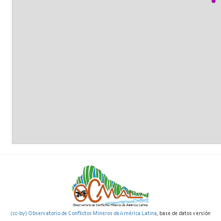
(cc-by) Observatorio de Conflictos Mineros de América Latina
, base de datos versión