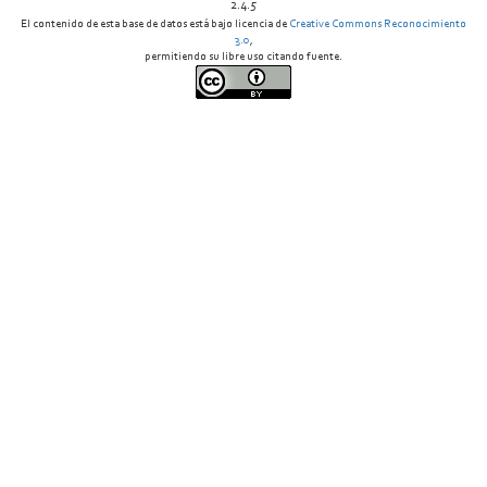
2.4.5
El contenido de esta base de datos está bajo licencia de
Creative Commons Reconocimiento
3.0
,
permitiendo su libre uso citando fuente.