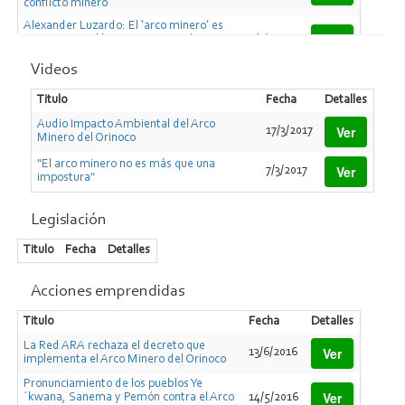
conflicto minero
Alexander Luzardo: El ‘arco minero’ es
Ver
un crimen ecológico y un genocidio
4/3/2016
contra los indígenas
Videos
Titulo
Fecha
Detalles
Audio Impacto Ambiental del Arco
Ver
17/3/2017
Minero del Orinoco
"El arco minero no es más que una
Ver
7/3/2017
impostura"
Legislación
Titulo
Fecha
Detalles
Acciones emprendidas
Titulo
Fecha
Detalles
La Red ARA rechaza el decreto que
Ver
13/6/2016
implementa el Arco Minero del Orinoco
Pronunciamiento de los pueblos Ye
Ver
´kwana, Sanema y Pemón contra el Arco
14/5/2016