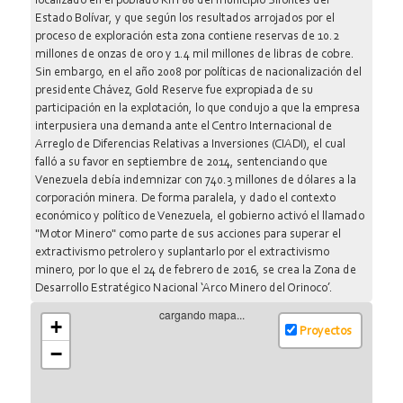
localizado en el poblado Km 88 del municipio Sifontes del
Estado Bolívar, y que según los resultados arrojados por el
proceso de exploración esta zona contiene reservas de 10.2
millones de onzas de oro y 1.4 mil millones de libras de cobre.
Sin embargo, en el año 2008 por políticas de nacionalización del
presidente Chávez, Gold Reserve fue expropiada de su
participación en la explotación, lo que condujo a que la empresa
interpusiera una demanda ante el Centro Internacional de
Arreglo de Diferencias Relativas a Inversiones (CIADI), el cual
falló a su favor en septiembre de 2014, sentenciando que
Venezuela debía indemnizar con 740.3 millones de dólares a la
corporación minera. De forma paralela, y dado el contexto
económico y político de Venezuela, el gobierno activó el llamado
"Motor Minero" como parte de sus acciones para superar el
extractivismo petrolero y suplantarlo por el extractivismo
minero, por lo que el 24 de febrero de 2016, se crea la Zona de
Desarrollo Estratégico Nacional ‘Arco Minero del Orinoco’.
Asimismo, desde el 2014 el gobierno ha trabajado en conjunto
cargando mapa...
+
con la transnacional Gold Reserve para establecer un
Proyectos
"Memorándum de Entendimiento", donde entre otras cosas se
−
acuerda que el 55% de las acciones de la nueva empresa mixta
serán del Estado venezolano y el 45% de Gold Reserve y que
Venezuela pagaría lo sentenciado por el Ciadi en el 2014, los