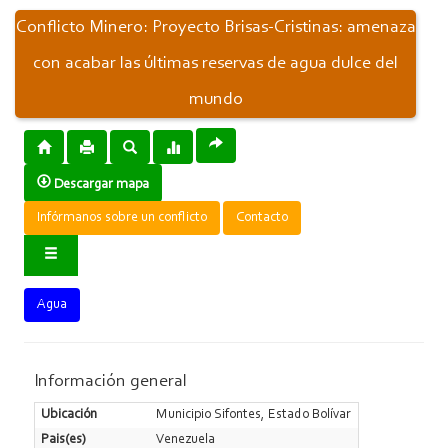
Conflicto Minero: Proyecto Brisas-Cristinas: amenaza
con acabar las últimas reservas de agua dulce del
mundo
Descargar mapa
Infórmanos sobre un conflicto
Contacto
Agua
Información general
Ubicación
Municipio Sifontes, Estado Bolívar
Pais(es)
Venezuela