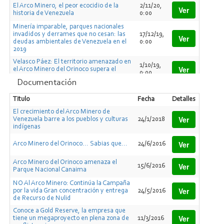
El Arco Minero, el peor ecocidio de la
2/11/20,
Ver
historia de Venezuela
0:00
Minería imparable, parques nacionales
invadidos y derrames que no cesan: las
17/12/19,
Ver
deudas ambientales de Venezuela en el
0:00
2019
Velasco Páez: El territorio amenazado en
1/10/19,
Ver
el Arco Minero del Orinoco supera el
0:00
tamaño de Portugal
Documentación
Velasco Páez: El territorio amenazado en
12/9/19,
Ver
el Arco Minero del Orinoco supera el
Titulo
Fecha
Detalles
0:00
tamaño de Portugal
El crecimiento del Arco Minero de
La devastación en el Arco Minero del
Ver
Venezuela barre a los pueblos y culturas
24/1/2018
6/9/19,
Ver
Orinoco requerirá hasta 200 años para la
indígenas
0:00
recuperación de los suelos
Ver
Arco Minero del Orinoco... Sabias que…
24/6/2016
Un video documenta la destrucción del
2/9/19,
Ver
Arco Minero del Orinoco
0:00
Arco Minero del Orinoco amenaza el
Ver
15/6/2016
Maduro critica “ecocidio” en Canaima
Parque Nacional Canaima
pero evita referirse a la destrucción
20/12/18,
Ver
propiciada por el Arco Minero que él
0:00
NO Al Arco Minero: Continúa la Campaña
instauró
Ver
por la vida Gran concentración y entrega
24/5/2016
de Recurso de Nulid
El arco minero indígena en la Guayana
29/11/18,
Ver
venezolana
0:00
Conoce a Gold Reserve, la empresa que
Ver
tiene un megaproyecto en plena zona de
11/3/2016