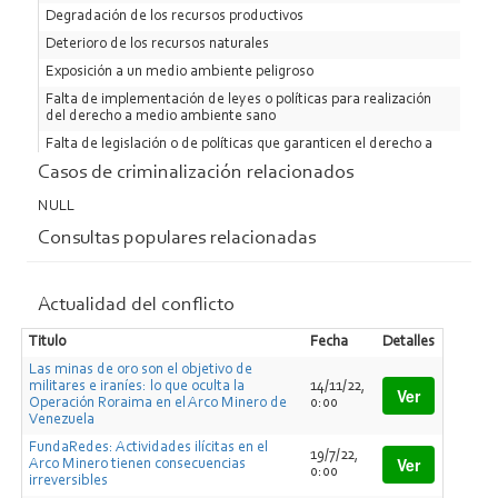
Degradación de los recursos productivos
Deterioro de los recursos naturales
Exposición a un medio ambiente peligroso
Falta de implementación de leyes o políticas para realización
del derecho a medio ambiente sano
Falta de legislación o de políticas que garanticen el derecho a
un medio ambiente saludable
Casos de criminalización relacionados
Falta de legislación o de políticas que garanticen los derechos
de las minorías
NULL
Violaciones al derecho a la salud
Consultas populares relacionadas
Violaciones al derecho a la vida
Violaciones al derecho a un medio ambiente saludable
Actualidad del conflicto
Violaciones al derecho al medio ambiente saludable al
promulgación leyes o establer de políticas
Titulo
Fecha
Detalles
Violaciones al derecho de los pueblos a la autodeterminacion
Las minas de oro son el objetivo de
militares e iraníes: lo que oculta la
14/11/22,
Ver
Operación Roraima en el Arco Minero de
0:00
Venezuela
FundaRedes: Actividades ilícitas en el
19/7/22,
Ver
Arco Minero tienen consecuencias
0:00
irreversibles