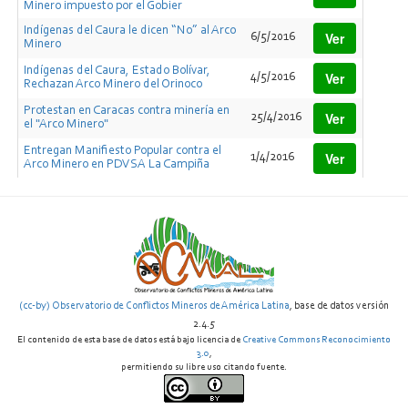
Minero impuesto por el Gobier
Indígenas del Caura le dicen “No” al Arco
Ver
6/5/2016
Minero
Indígenas del Caura, Estado Bolívar,
Ver
4/5/2016
Rechazan Arco Minero del Orinoco
Protestan en Caracas contra minería en
Ver
25/4/2016
el "Arco Minero"
Entregan Manifiesto Popular contra el
Ver
1/4/2016
Arco Minero en PDVSA La Campiña
Colectivos luchan por detener Ecocidio
Ver
29/3/2016
por Explotación del "Arco Minero"
(cc-by) Observatorio de Conflictos Mineros de América Latina
, base de datos versión
2.4.5
El contenido de esta base de datos está bajo licencia de
Creative Commons Reconocimiento
3.0
,
permitiendo su libre uso citando fuente.