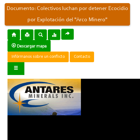
Documento: Colectivos luchan por detener Ecocidio
por Explotación del "Arco Minero"
Descargar mapa
Infórmanos sobre un conflicto
Contacto