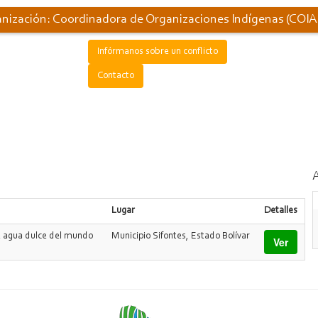
nización: Coordinadora de Organizaciones Indígenas (COI
Infórmanos sobre un conflicto
Contacto
Lugar
Detalles
e agua dulce del mundo
Municipio Sifontes, Estado Bolívar
Ver