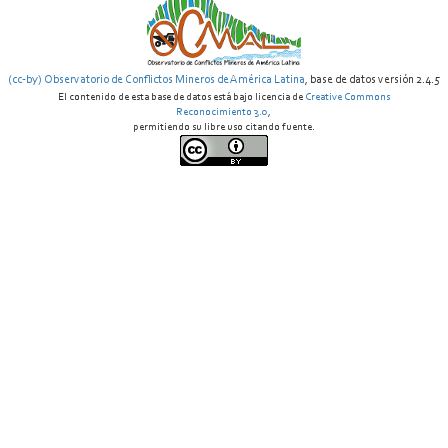
(cc-by) Observatorio de Conflictos Mineros de América Latina
, base de datos versión 2.4.5
El contenido de esta base de datos está bajo licencia de
Creative Commons
Reconocimiento 3.0
,
permitiendo su libre uso citando fuente.