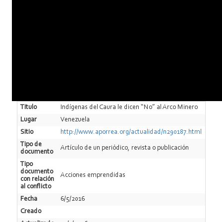
Titulo
Indígenas del Caura le dicen “No” al Arco Minero
Lugar
Venezuela
Sitio
http://www.aporrea.org/actualidad/n290187.html
Tipo de
Artí­culo de un periódico, revista o publicación
documento
Tipo
documento
Acciones emprendidas
con relación
al conflicto
Fecha
6/5/2016
Creado