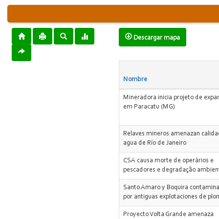
Descargar mapa
Nombre
Mineradora inicia projeto de expa
em Paracatu (MG)
Relaves mineros amenazan calida
agua de Río de Janeiro
CSA causa morte de operários e
pescadores e degradação ambient
Santo Amaro y Boquira contamin
por antiguas explotaciones de pl
Proyecto Volta Grande amenaza