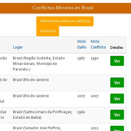
Conflictos Mineros en Brasil
Infórmanos sobre un conflicto
Contacto
Inicio
Inicio
Lugar
Daño
Conflicto
Detalles
nsão
Brasil (Região Sudeste; Estado
1987
1990
Ver
Minas Gerais; Municípo de
Paracatu.)
d de
Brasil (Río de Janeiro)
Ver
Brasil (Rio de Janeiro)
2007
2007
Ver
al.
adas
Brasil (Santo Amaro da Purificaçao,
1960
Ver
omo
Estado de Bahía)
Brasil (Senador José Porfirio,
2012
Ver