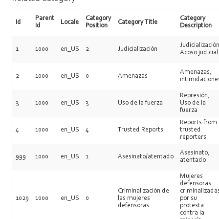
Parent
Category
Category
Id
Locale
Category Title
Id
Position
Description
Judicialización
1
1000
en_US
2
Judicialización
Acoso judicial
Amenazas,
2
1000
en_US
0
Amenazas
intimidacione
Represión,
3
1000
en_US
3
Uso de la fuerza
Uso de la
fuerza
Reports from
4
1000
en_US
4
Trusted Reports
trusted
reporters
Asesinato,
999
1000
en_US
1
Asesinato/atentado
atentado
Mujeres
defensoras
Criminalización de
criminalizada
1029
1000
en_US
0
las mujeres
por su
defensoras
protesta
contra la