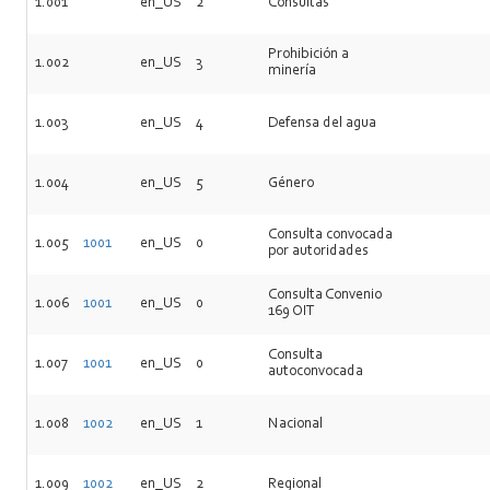
1.001
en_US
2
Consultas
Prohibición a
1.002
en_US
3
minería
1.003
en_US
4
Defensa del agua
1.004
en_US
5
Género
Consulta convocada
1.005
1001
en_US
0
por autoridades
Consulta Convenio
1.006
1001
en_US
0
169 OIT
Consulta
1.007
1001
en_US
0
autoconvocada
1.008
1002
en_US
1
Nacional
1.009
1002
en_US
2
Regional