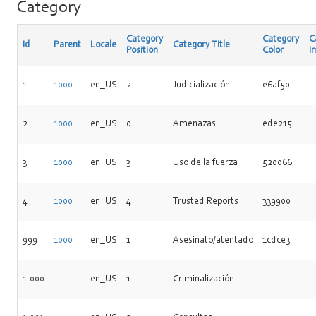
Category
Category
Category
C
Id
Parent
Locale
Category Title
Position
Color
I
1
1000
en_US
2
Judicialización
e6af50
2
1000
en_US
0
Amenazas
ede215
3
1000
en_US
3
Uso de la fuerza
520066
4
1000
en_US
4
Trusted Reports
339900
999
1000
en_US
1
Asesinato/atentado
1cdce3
1.000
en_US
1
Criminalización