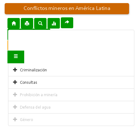
Conflictos mineros en América Latina
Descargar mapa
Infórmanos sobre un conflicto
Contacto
Criminalización
Consultas
Prohibición a minería
Defensa del agua
Género