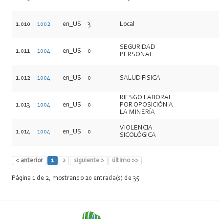
1.010
1002
en_US
3
Local
SEGURIDAD
1.011
1004
en_US
0
PERSONAL
1.012
1004
en_US
0
SALUD FISICA
RIESGO LABORAL
1.013
1004
en_US
0
POR OPOSICIÓN A
LA MINERÍA
VIOLENCIA
1.014
1004
en_US
0
SICOLÓGICA
< anterior
1
2
siguiente >
último >>
Página 1 de 2, mostrando 20 entrada(s) de 35