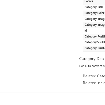
Locale
Category Title
Category Color
Category Imag
Category Ima
Id
Category Posit
Category Visib
Category Trust
Category Desc
Consulta convocad
Related Cat
Related Inci