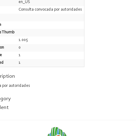
en_US
Consulta convocada por autoridades
e
ge Thumb
1.005
ion
0
le
1
ed
1
ription
a por autoridades
egory
dent