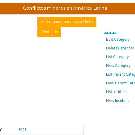
Conflictos mineros en América Latina
Infórmanos sobre un conflicto
Contacto
DETALLES
Edit Category
Delete Category
List Category
New Category
List Parent Cate
New Parent Cat
List Incident
New Incident
y
1001