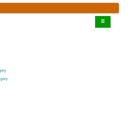
gory
egory