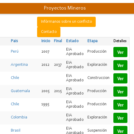
Proyectos Mineros
Infórmanos sobre un conflicto
Contacto
Pais
Inicio
Final
Estado
Etapa
Detalles
EIA
Ver
Perú
2007
Producción
Aprobado
EIA
Ver
Argentina
2012
2037
Exploración
Aprobado
EIA
Ver
Chile
Construccion
Aprobado
EIA
Ver
Guatemala
2005
2015
Producción
Aprobado
EIA
Ver
Chile
1995
Producción
Aprobado
EIA
Ver
Colombia
Exploración
Aprobado
EIA
Ver
Brasil
Suspensión
Aprobado