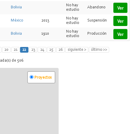
No hay
Ver
Bolivia
Abandono
estudio
No hay
Ver
México
2013
Suspensión
estudio
No hay
Ver
Bolivia
1910
Producción
estudio
20
21
22
23
24
25
26
siguiente >
último >>
rada(s) de 506
Proyectos