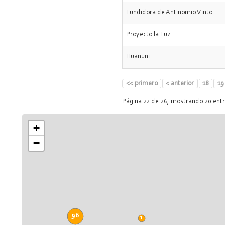
Fundidora de Antinomio Vinto
Proyecto la Luz
Huanuni
<< primero
< anterior
18
19
Página 22 de 26, mostrando 20 ent
+
−
96
1