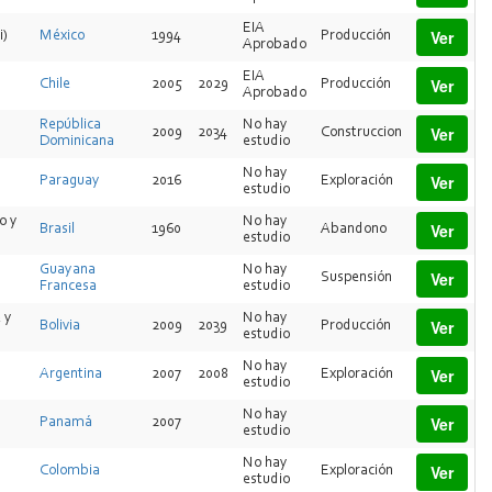
EIA
Ver
i)
México
1994
Producción
Aprobado
EIA
Ver
Chile
2005
2029
Producción
Aprobado
República
No hay
Ver
2009
2034
Construccion
Dominicana
estudio
No hay
Ver
Paraguay
2016
Exploración
estudio
o y
No hay
Ver
Brasil
1960
Abandono
estudio
Guayana
No hay
Ver
Suspensión
Francesa
estudio
 y
No hay
Ver
Bolivia
2009
2039
Producción
estudio
No hay
Ver
Argentina
2007
2008
Exploración
estudio
No hay
Ver
Panamá
2007
estudio
No hay
Ver
Colombia
Exploración
estudio