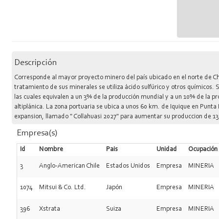
Descripción
Corresponde al mayor proyecto minero del país ubicado en el norte de Chil
tratamiento de sus minerales se utiliza ácido sulfúrico y otros químicos
las cuales equivalen a un 3% de la producción mundial y a un 10% de la pr
altiplánica. La zona portuaria se ubica a unos 60 km. de Iquique en Pun
expansion, llamado " Collahuasi 2027" para aumentar su produccion de 13
flotación. Con una inversion de US$302 millones
Empresa(s)
Id
Nombre
Pais
Unidad
Ocupación
3
Anglo-American Chile
Estados Unidos
Empresa
MINERIA
1074
Mitsui & Co. Ltd.
Japón
Empresa
MINERIA
396
Xstrata
Suiza
Empresa
MINERIA