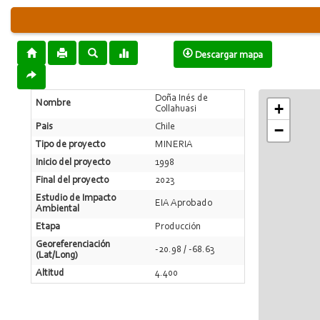
Descargar mapa
Doña Inés de
Nombre
+
Collahuasi
−
Pais
Chile
Tipo de proyecto
MINERIA
Inicio del proyecto
1998
Final del proyecto
2023
Estudio de Impacto
EIA Aprobado
Ambiental
Etapa
Producción
Georeferenciación
-20.98 / -68.63
(Lat/Long)
Altitud
4.400