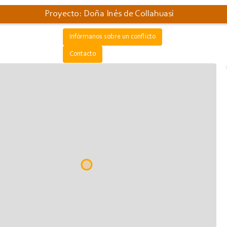
Proyecto: Doña Inés de Collahuasi
Infórmanos sobre un conflicto
Contacto