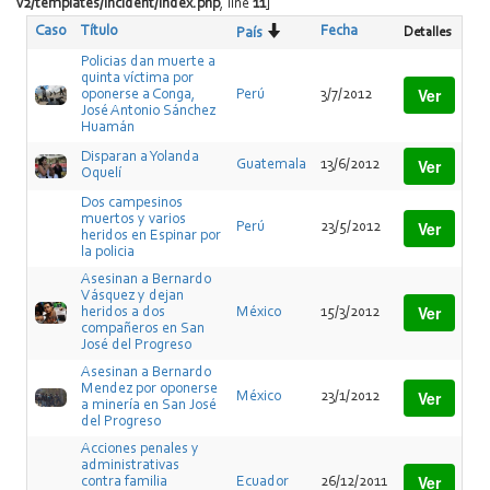
v2/templates/Incident/index.php
, line
11
]
Caso
Título
Fecha
Detalles
País
Policias dan muerte a
quinta víctima por
Ver
oponerse a Conga,
Perú
3/7/2012
José Antonio Sánchez
Huamán
Disparan a Yolanda
Ver
Guatemala
13/6/2012
Oquelí
Dos campesinos
muertos y varios
Ver
Perú
23/5/2012
heridos en Espinar por
la policia
Asesinan a Bernardo
Vásquez y dejan
Ver
heridos a dos
México
15/3/2012
compañeros en San
José del Progreso
Asesinan a Bernardo
Mendez por oponerse
Ver
México
23/1/2012
a minería en San José
del Progreso
Acciones penales y
administrativas
Ver
contra familia
Ecuador
26/12/2011