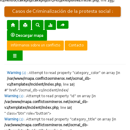
v2/vendor/cakephp/cakephp/src/Http/ResponseEmitter.php
, line
235
]
Casos de Criminalización de la protesta social :
Descargar mapa
Infórmanos sobre un conflicto
Contacto
Warning
(2)
: Attempt to read property "category_color" on array [in
/var/www/mapa.conflictosmineros.net/ocmal_db-
v2/templates/Incident/index.php
, line
10
]
#" href="/ocmal_db-v2/incident/index/
Warning
(2)
: Attempt to read property "id" on array [in
/var/www/mapa.conflictosmineros.net/ocmal_db-
v2/templates/Incident/index.php
, line
10
]
" class="btn" role="button">
Warning
(2)
: Attempt to read property "category_title" on array [in
/var/www/mapa.conflictosmineros.net/ocmal_db-