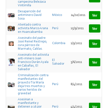
campesina Belezaca
Vintimilla
Desaparición del
Ver
antiminero David
México
24/10/2011
Sosa
Atentado contra
Ver
activista Marco Arana
Perú
15/9/2011
en Huancabamba
Asesinato del padre
José Reinel Restrepo,
Ver
Colombia
1/9/2011
cura párroco de
Marmato, Caldas.
Asesinato del activista
anti-minero Juan
El
Ver
Francisco Durán Ayala
3/6/2011
Salvador
en Cabañas, El
Salvador
Criminalización contra
manifestantes del
proyecto Tía María
Ver
Perú
8/4/2011
deja tres muertos y
varios heridos de
gravedad
Asesinan a
manifestante y
Ver
detienen a 16 por
Perú
4/4/2011