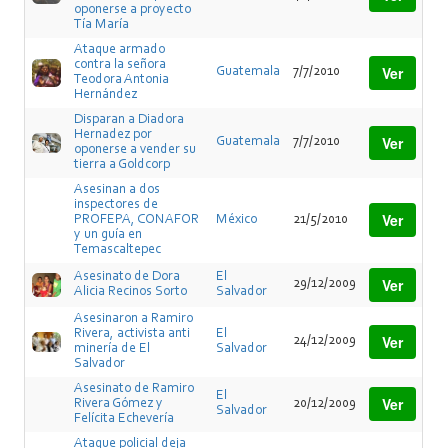
oponerse a proyecto
Tía María
Ataque armado
contra la señora
Ver
Guatemala
7/7/2010
Teodora Antonia
Hernández
Disparan a Diadora
Hernadez por
Ver
Guatemala
7/7/2010
oponerse a vender su
tierra a Goldcorp
Asesinan a dos
inspectores de
Ver
PROFEPA, CONAFOR
México
21/5/2010
y un guía en
Temascaltepec
Asesinato de Dora
El
Ver
29/12/2009
Alicia Recinos Sorto
Salvador
Asesinaron a Ramiro
Rivera, activista anti
El
Ver
24/12/2009
minería de El
Salvador
Salvador
Asesinato de Ramiro
El
Ver
Rivera Gómez y
20/12/2009
Salvador
Felícita Echevería
Ataque policial deja