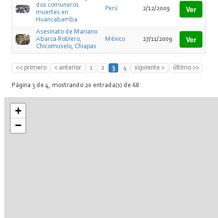
dos comuneros
Ver
Perú
2/12/2009
muertes en
Huancabamba
Asesinato de Mariano
Ver
Abarca Roblero,
México
27/11/2009
Chicomuselo, Chiapas
<< primero
< anterior
1
2
3
4
siguiente >
último >>
Página 3 de 4, mostrando 20 entrada(s) de 68
+
−