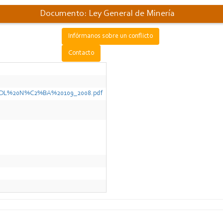
Documento: Ley General de Minería
Infórmanos sobre un conflicto
Contacto
94_DL%20N%C2%BA%20109_2008.pdf