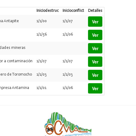
Iniciodestruc
Inicioconflict
Detalles
Ver
a Antapite
1/1/00
1/1/07
Ver
1/1/56
1/1/06
Ver
vidades mineras
Ver
or a contaminación
1/1/07
1/1/07
Ver
inero de Toromocho
1/1/03
1/1/03
Ver
empresa Antamina
1/1/01
1/1/06