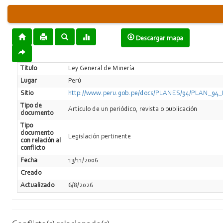
Descargar mapa
Titulo
Ley General de Minería
Lugar
Perú
Sitio
http://www.peru.gob.pe/docs/PLANES/94/PLAN_
Tipo de
Artí­culo de un periódico, revista o publicación
documento
Tipo
documento
Legislación pertinente
con relación al
conflicto
Fecha
13/11/2006
Creado
Actualizado
6/8/2026