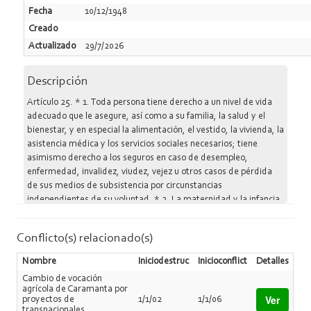
Fecha
10/12/1948
Creado
Actualizado
29/7/2026
Descripción
Artículo 25. * 1. Toda persona tiene derecho a un nivel de vida
adecuado que le asegure, así como a su familia, la salud y el
bienestar, y en especial la alimentación, el vestido, la vivienda, la
asistencia médica y los servicios sociales necesarios; tiene
asimismo derecho a los seguros en caso de desempleo,
enfermedad, invalidez, viudez, vejez u otros casos de pérdida
de sus medios de subsistencia por circunstancias
independientes de su voluntad. * 2. La maternidad y la infancia
tienen derecho a cuidados y asistencia especiales. Todos los
niños, nacidos de matrimonio o fuera de matrimonio, tienen
Conflicto(s) relacionado(s)
derecho a igual protección social.
Nombre
Iniciodestruc
Inicioconflict
Detalles
Cambio de vocación
agrícola de Caramanta por
Ver
proyectos de
1/1/02
1/1/06
transnacionales