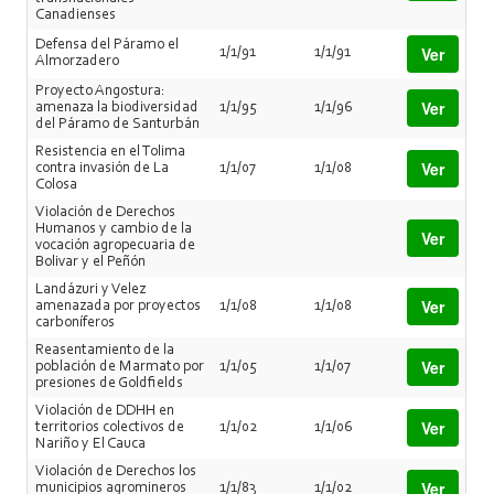
Canadienses
Defensa del Páramo el
Ver
1/1/91
1/1/91
Almorzadero
Proyecto Angostura:
Ver
amenaza la biodiversidad
1/1/95
1/1/96
del Páramo de Santurbán
Resistencia en el Tolima
Ver
contra invasión de La
1/1/07
1/1/08
Colosa
Violación de Derechos
Humanos y cambio de la
Ver
vocación agropecuaria de
Bolivar y el Peñón
Landázuri y Velez
Ver
amenazada por proyectos
1/1/08
1/1/08
carboníferos
Reasentamiento de la
Ver
población de Marmato por
1/1/05
1/1/07
presiones de Goldfields
Violación de DDHH en
Ver
territorios colectivos de
1/1/02
1/1/06
Nariño y El Cauca
Violación de Derechos los
Ver
municipios agromineros
1/1/83
1/1/02