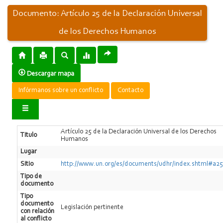
Documento: Artículo 25 de la Declaración Universal
de los Derechos Humanos
Descargar mapa
Infórmanos sobre un conflicto
Contacto
Artículo 25 de la Declaración Universal de los Derechos
Titulo
Humanos
Lugar
Sitio
http://www.un.org/es/documents/udhr/index.shtml#a25
Tipo de
documento
Tipo
documento
Legislación pertinente
con relación
al conflicto