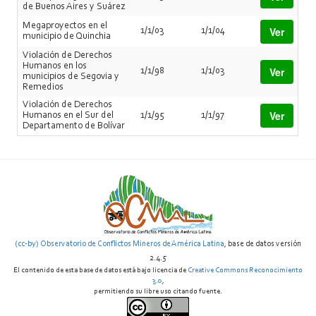
de Buenos Aires y Suárez
Megaproyectos en el
Ver
1/1/03
1/1/04
municipio de Quinchia
Violación de Derechos
Humanos en los
Ver
1/1/98
1/1/03
municipios de Segovia y
Remedios
Violación de Derechos
Ver
Humanos en el Sur del
1/1/95
1/1/97
Departamento de Bolívar
(cc-by) Observatorio de Conflictos Mineros de América Latina
, base de datos versión
2.4.5
El contenido de esta base de datos está bajo licencia de
Creative Commons Reconocimiento
3.0
,
permitiendo su libre uso citando fuente.