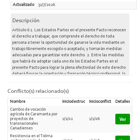
Actualizado
31/7/2026
Descripción
Artículo 6 1. Los Estados Partes en el presente Pacto reconocen
el derecho a trabajar, que comprende el derecho de toda
persona a tener la oportunidad de ganarse la vida mediante un
trabajo libremente escogido o aceptado, y tomarán medidas
adecuadas para garantizar este derecho. 2. Entre las medidas
que habrá de adoptar cada uno de los Estados Partes en el
presente Pacto para lograr la plena efectividad de este derecho
deberá figurar la orientación y formación técnico profesional, la
preparación de programas, normas y técnicas encaminadas a
conseguir un desarrollo económico, social y cultural constante y
Conflicto(s) relacionado(s)
la ocupación plena y productiva, en condiciones que garanticen
las libertades políticas y económicas fundamentales de la
Nombre
Iniciodestruc
Inicioconflict
Detalles
persona humana.
Cambio de vocación
agrícola de Caramanta por
Ver
proyectos de
1/1/02
1/1/06
transnacionales
Canadienses
Resistencia en el Tolima