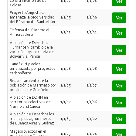
Ver
contra invasión de La
1/1/07
1/1/08
Colosa
Proyecto Angostura:
Ver
amenaza la biodiversidad
1/1/95
1/1/96
del Páramo de Santurbán
Defensa del Páramo el
Ver
1/1/91
1/1/91
Almorzadero
Violación de Derechos
Humanos y cambio de la
Ver
vocación agropecuaria de
Bolivar y el Peñón
Landázuri y Velez
Ver
amenazada por proyectos
1/1/08
1/1/08
carboníferos
Reasentamiento de la
Ver
población de Marmato por
1/1/05
1/1/07
presiones de Goldfields
Violación de DDHH en
Ver
territorios colectivos de
1/1/02
1/1/06
Nariño y El Cauca
Violación de Derechos los
Ver
municipios agromineros
1/1/83
1/1/02
de Buenos Aires y Suárez
Megaproyectos en el
Ver
1/1/03
1/1/04