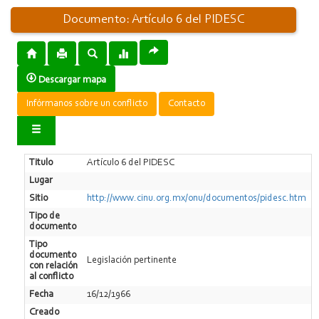
Documento: Artículo 6 del PIDESC
Descargar mapa
Infórmanos sobre un conflicto
Contacto
Titulo
Artículo 6 del PIDESC
Lugar
Sitio
http://www.cinu.org.mx/onu/documentos/pidesc.htm
Tipo de
documento
Tipo
documento
Legislación pertinente
con relación
al conflicto
Fecha
16/12/1966
Creado