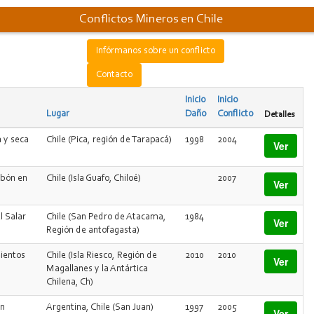
Conflictos Mineros en Chile
Infórmanos sobre un conflicto
Contacto
Inicio
Inicio
Lugar
Daño
Conflicto
Detalles
 y seca
Chile (Pica, región de Tarapacá)
1998
2004
Ver
rbón en
Chile (Isla Guafo, Chiloé)
2007
Ver
l Salar
Chile (San Pedro de Atacama,
1984
Ver
Región de antofagasta)
mientos
Chile (Isla Riesco, Región de
2010
2010
Ver
Magallanes y la Antártica
Chilena, Ch)
ón
Argentina, Chile (San Juan)
1997
2005
Ver