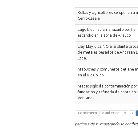
Kollas y agricultores se oponen a 
Cerro Casale
Lago Lleu lleu amenazado por hal
escandio en la zona de Arauco
Llay Llay dice NO a la planta pro
de metales pesados de Andrean 
Ltda.
Mapuches y comuneros detiene m
en el Río Colico
Medio siglo de contaminación por
fundación y refinería de cobre en 
Ventanas
<< primero
< anterior
1
2
pagina 3 de 5, mostrando 10 conflict