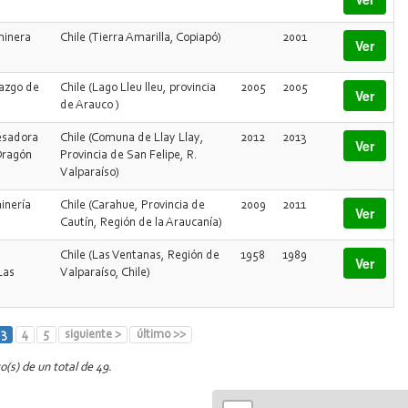
minera
Chile (Tierra Amarilla, Copiapó)
2001
Ver
lazgo de
Chile (Lago Lleu lleu, provincia
2005
2005
Ver
de Arauco )
cesadora
Chile (Comuna de Llay Llay,
2012
2013
Ver
Dragón
Provincia de San Felipe, R.
Valparaíso)
inería
Chile (Carahue, Provincia de
2009
2011
Ver
Cautín, Región de la Araucanía)
Chile (Las Ventanas, Región de
1958
1989
Ver
Las
Valparaíso, Chile)
3
4
5
siguiente >
último >>
o(s) de un total de 49.