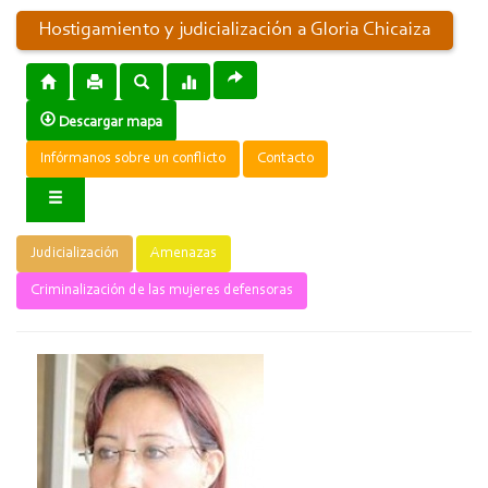
Hostigamiento y judicialización a Gloria Chicaiza
Descargar mapa
Infórmanos sobre un conflicto
Contacto
Judicialización
Amenazas
Criminalización de las mujeres defensoras