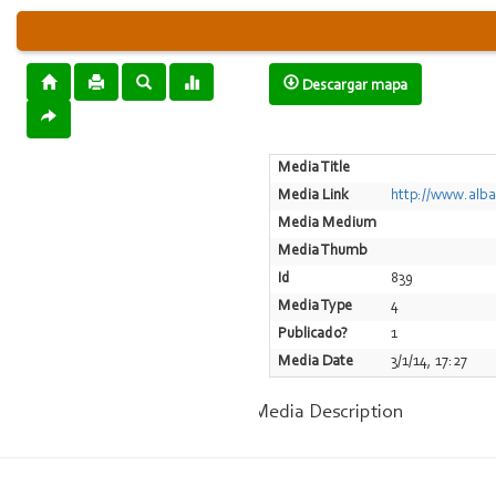
Descargar mapa
Media Title
Media Link
http://www.albas
Media Medium
Media Thumb
Id
839
Media Type
4
Publicado?
1
Media Date
3/1/14, 17:27
Media Description