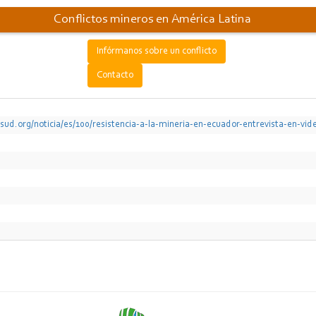
Conflictos mineros en América Latina
Infórmanos sobre un conflicto
Contacto
ud.org/noticia/es/100/resistencia-a-la-mineria-en-ecuador-entrevista-en-vide