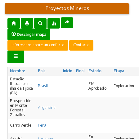
Proyectos Mineros
Descargar mapa
Infórmanos sobre un conflicto
Contacto
Nombre
Pais
Inicio
Final
Estado
Etapa
Estação
flutuante na
EIA
Brasil
Exploración
ilha de Tijoca
Aprobado
(PA)
Prospección
en Monte
Argentina
Forestal
Zeballos
Cerro Verde
Perú
En