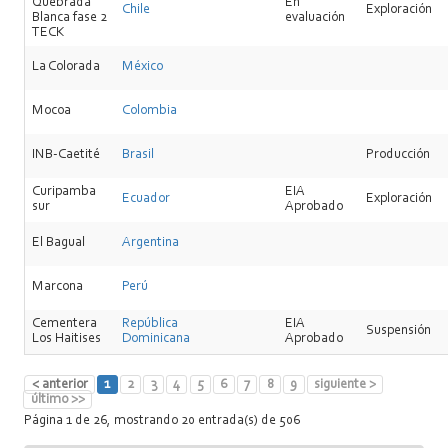
Quebrada
En
Chile
Exploración
Blanca fase 2
evaluación
TECK
La Colorada
México
Mocoa
Colombia
INB-Caetité
Brasil
Producción
Curipamba
EIA
Ecuador
Exploración
sur
Aprobado
El Bagual
Argentina
Marcona
Perú
Cementera
República
EIA
Suspensión
Los Haitises
Dominicana
Aprobado
< anterior
1
2
3
4
5
6
7
8
9
siguiente >
último >>
Página 1 de 26, mostrando 20 entrada(s) de 506