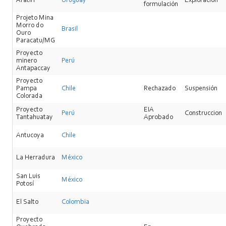
Aratirí
Uruguay
Exploración
formulación
Projeto Mina
Morro do
Brasil
Ouro
Paracatu/MG
Proyecto
minero
Perú
Antapaccay
Proyecto
Pampa
Chile
Rechazado
Suspensión
Colorada
Proyecto
EIA
Perú
Construccion
Tantahuatay
Aprobado
Antucoya
Chile
La Herradura
México
San Luis
México
Potosí
El Salto
Colombia
Proyecto