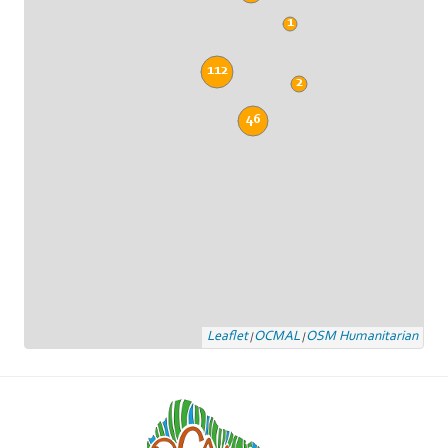
1
112
2
46
Leaflet
OCMAL
OSM Humanitarian
|
|