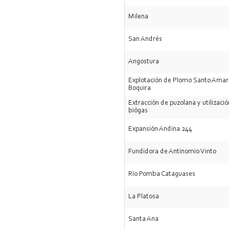
Milena
San Andrés
Angostura
Explotación de Plomo Santo Amar
Boquira
Extracción de puzolana y utilizaci
biógas
Expansión Andina 244
Fundidora de Antinomio Vinto
Río Pomba Cataguases
La Platosa
Santa Ana