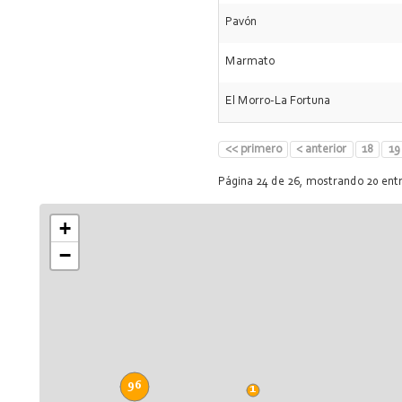
Pavón
Marmato
El Morro-La Fortuna
<< primero
< anterior
18
19
Página 24 de 26, mostrando 20 ent
+
−
96
1