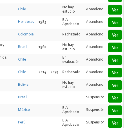
No hay
Ver
Chile
Abandono
estudio
EIA
Ver
Honduras
1983
Abandono
Aprobado
Ver
Colombia
Rechazado
Abandono
o y
No hay
Ver
Brasil
1960
Abandono
estudio
ón de
En
Ver
Chile
Abandono
evaluación
Ver
Chile
2014
2073
Rechazado
Abandono
No hay
Ver
Bolivia
Abandono
estudio
Ver
Brasil
Suspensión
EIA
Ver
México
Suspensión
Aprobado
EIA
Ver
Perú
Suspensión
Aprobado