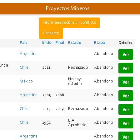
Proyectos Mineros
Infórmanos sobre un conflicto
Contacto
Pais
Inicio
Final
Estado
Etapa
Detalles
Ver
Argentina
Abandono
gunda
Ver
Chile
2011
Rechazado
Abandono
No hay
Ver
México
Abandono
estudio
Ver
Argentina
2005
2008
Abandono
Ver
Chile
2013
2019
Rechazado
Abandono
EIA
Ver
Chile
1954
Abandono
Aprobado
Ver
Argentina
Abandono