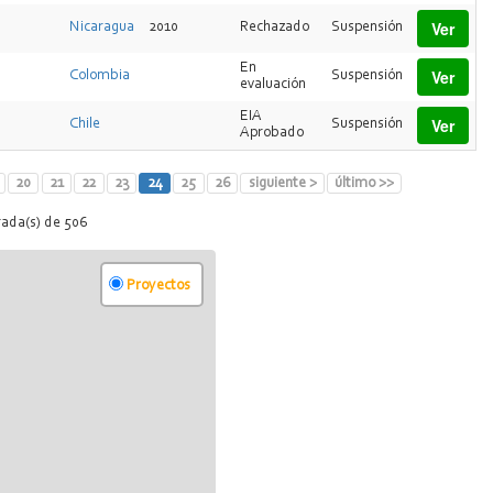
Ver
Nicaragua
2010
Rechazado
Suspensión
En
Ver
Colombia
Suspensión
evaluación
EIA
Ver
Chile
Suspensión
Aprobado
20
21
22
23
24
25
26
siguiente >
último >>
rada(s) de 506
Proyectos