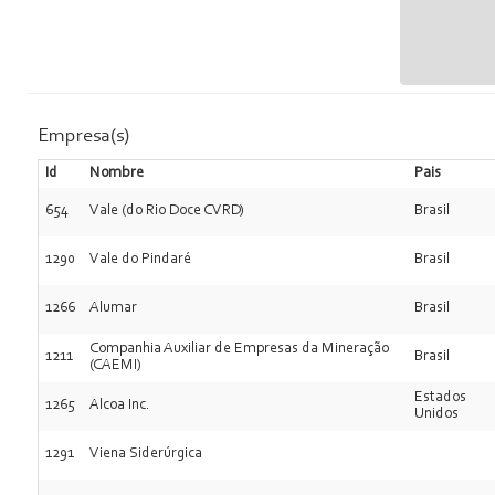
Empresa(s)
Id
Nombre
Pais
654
Vale (do Rio Doce CVRD)
Brasil
1290
Vale do Pindaré
Brasil
1266
Alumar
Brasil
Companhia Auxiliar de Empresas da Mineração
1211
Brasil
(CAEMI)
Estados
1265
Alcoa Inc.
Unidos
1291
Viena Siderúrgica