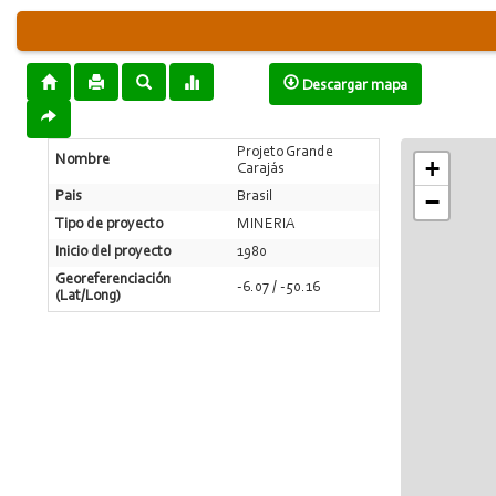
Descargar mapa
Projeto Grande
Nombre
+
Carajás
−
Pais
Brasil
Tipo de proyecto
MINERIA
Inicio del proyecto
1980
Georeferenciación
-6.07 / -50.16
(Lat/Long)