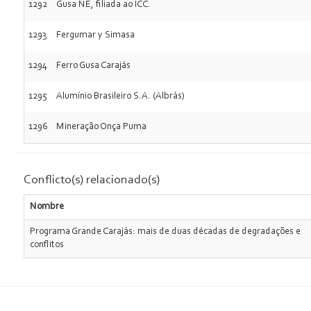
1292
Gusa NE, filiada ao ICC.
1293
Fergumar y Simasa
1294
Ferro Gusa Carajás
1295
Alumínio Brasileiro S.A. (Albrás)
1296
Mineração Onça Puma
Conflicto(s) relacionado(s)
Nombre
Programa Grande Carajás: mais de duas décadas de degradações e
conflitos