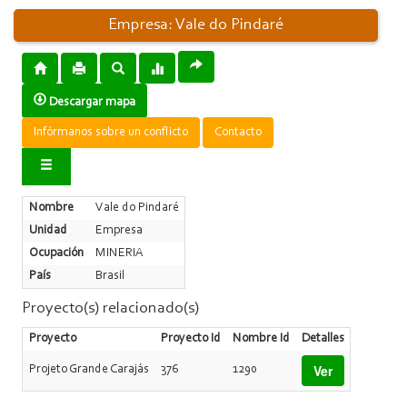
Empresa: Vale do Pindaré
Descargar mapa
Infórmanos sobre un conflicto
Contacto
Nombre
Vale do Pindaré
Unidad
Empresa
Ocupación
MINERIA
País
Brasil
Proyecto(s) relacionado(s)
Proyecto
Proyecto Id
Nombre Id
Detalles
Ver
Projeto Grande Carajás
376
1290