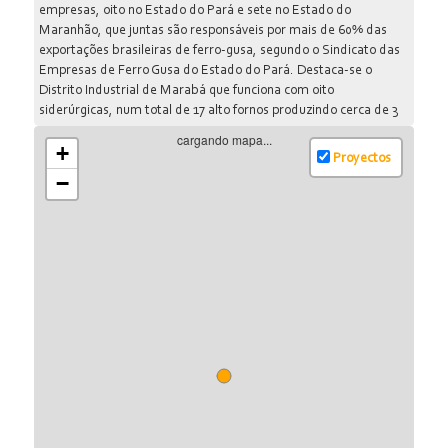
empresas, oito no Estado do Pará e sete no Estado do
Maranhão, que juntas são responsáveis por mais de 60% das
exportações brasileiras de ferro-gusa, segundo o Sindicato das
Empresas de Ferro Gusa do Estado do Pará. Destaca-se o
Distrito Industrial de Marabá que funciona com oito
siderúrgicas, num total de 17 alto fornos produzindo cerca de 3
milhões de toneladas de ferro-gusa. O minério tem os EUA
cargando mapa...
+
como o principal destino e a indústria bélica um dos setores
Proyectos
mais interessados. O mercado americano consumiu em 2007
−
cerca de 5.95 milhões de toneladas, ou seja mais de 60% das
exportações nacionais. A responsável pelo fornecimento da
matéria-prima para produção de gusa do Pólo Carajás, a
Companhia Vale do Rio Doce (CVDR), há mais de duas décadas
explora os recursos minerais, causando enorme degradação
ambiental, desestruturando comunidades tradicionais e
mantendo relação com formas análogas de trabalho escravo
para a produção de carvão vegetal e outras formas de violência.
Estudos mostram que para a produção de uma tonelada de
ferro gusa é preciso queimar 2,6 toneladas de madeira. Por esta
razão, 21 municípios do Pará estão entre os cem que mais
desmatam na Amazônia, 19 deles estão no sudeste do Pará,
que além da mina abriga o pólo siderúrgico revelando a estreita