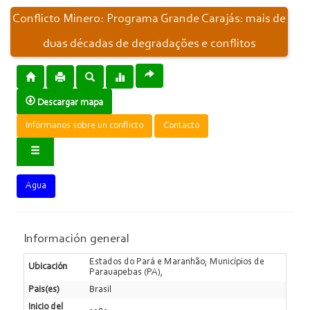
Conflicto Minero: Programa Grande Carajás: mais de
duas décadas de degradações e conflitos
Descargar mapa
Infórmanos sobre un conflicto
Contacto
Agua
Información general
Estados do Pará e Maranhão; Municípios de
Ubicación
Parauapebas (PA),
Pais(es)
Brasil
Inicio del