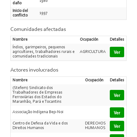
1980
daño
Inicio del
1997
conflicto
Comunidades afectadas
Nombre
Ocupación
Detalles
Índios, garimpeiros, pequenos
Ver
agricultores, trabalhadores rurais e
AGRICULTURA
comunidades tradicionais
Actores involucrados
Nombre
Ocupación
Detalles
(Stefem) Sindicato dos
Trabalhadores de Empresas
Ver
Ferroviárias dos Estados do
Maranhão, Pará e Tocantins
Ver
Associação Indígena Bep-Noi
Centro de Defesa da Vida e dos
DERECHOS
Ver
Direitos Humanos
HUMANOS