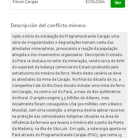
Ver
Fórum Carajás
ECOLOGIA
Descripción del conflicto minero:
Após o início da instalação do Programa Grande Carajás uma
série de irregularidades e degradações tomam conta das
atividades mineradoras, provocando a reação da população
atingida e dos movimentos organizados. Descripción O estado
do Pará se destaca no setor da mineração, sendo cerca de 80%
do superávit da balança comercial do Estado produzido pelo
extrativismo do minério de ferro. Muito deste cenário se deve
as atividades da mina de Carajás. No final da década de 70, a
Companhia Vale do Rio Doce decidiu instalar uma mina de ferro
em Carajás, no centro-sul do Pará, a mais de 800 quilômetros
do litoral. O projeto exigiria 3,5 bilhões de dólares, mas
inicialmente foram conseguidos US$ 300 milhões com o Banco
Mundial, com uma condição: a empresa deviria aplicar recursos
na proteção das comunidades indígenas situadas na área de
influência da ferrovia que levaria o minério até o porto da Ponta
da Madeira, na ilha de São Luís. Em 1980, a siderurgia aporta no
Pará através do Programa Grande Carajás (PGC), que soma 15