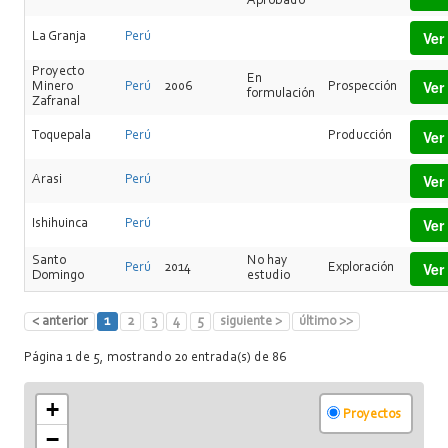
Aprobado
Ver
La Granja
Perú
Proyecto
En
Ver
Minero
Perú
2006
Prospección
formulación
Zafranal
Ver
Toquepala
Perú
Producción
Ver
Arasi
Perú
Ver
Ishihuinca
Perú
Santo
No hay
Ver
Perú
2014
Exploración
Domingo
estudio
< anterior
1
2
3
4
5
siguiente >
último >>
Página 1 de 5, mostrando 20 entrada(s) de 86
+
Proyectos
−