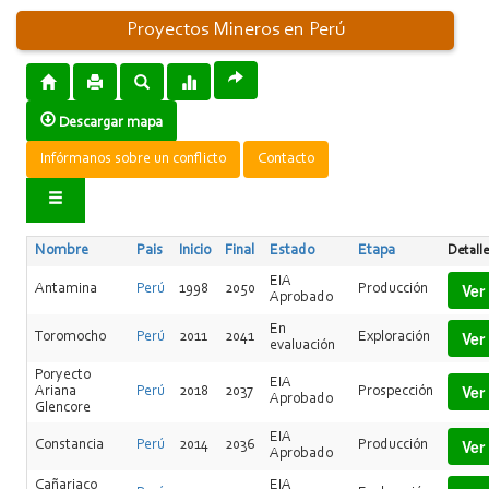
Proyectos Mineros en Perú
Descargar mapa
Infórmanos sobre un conflicto
Contacto
Nombre
Pais
Inicio
Final
Estado
Etapa
Detalle
EIA
Ver
Antamina
Perú
1998
2050
Producción
Aprobado
En
Ver
Toromocho
Perú
2011
2041
Exploración
evaluación
Poryecto
EIA
Ver
Ariana
Perú
2018
2037
Prospección
Aprobado
Glencore
EIA
Ver
Constancia
Perú
2014
2036
Producción
Aprobado
Cañariaco
EIA