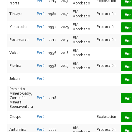
Ver
Perú
2015
2035
Exploración
Norte
Aprobado
EIA
Ver
Tintaya
Perú
1980
2034
Producción
Aprobado
EIA
Ver
Yanacocha
Perú
1992
2025
Producción
Aprobado
EIA
Ver
Pucamarca
Perú
2012
2019
Producción
Aprobado
EIA
Ver
Volcan
Perú
1956
2018
Aprobado
EIA
Ver
Pierina
Perú
1998
2013
Producción
Aprobado
Ver
Julcani
Perú
Proyecto
Minero Gaby,
Ver
Compañía
Perú
2018
Minera
Buenaventura
Ver
Crespo
Perú
Exploración
EIA
Ver
Antamina
Perú
2007
Producción