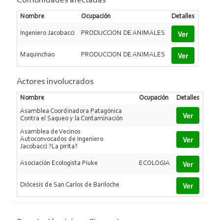
Comunidades afectadas
Nombre
Ocupación
Detalles
Ver
Ingeniero Jacobacci
PRODUCCION DE ANIMALES
Ver
Maquinchao
PRODUCCION DE ANIMALES
Actores involucrados
Nombre
Ocupación
Detalles
Asamblea Coordinadora Patagónica
Ver
Contra el Saqueo y la Contaminación
Asamblea de Vecinos
Ver
Autoconvocados de Ingeniero
Jacobacci ?La pirita?
Ver
Asociación Ecologista Piuke
ECOLOGIA
Ver
Diócesis de San Carlos de Bariloche