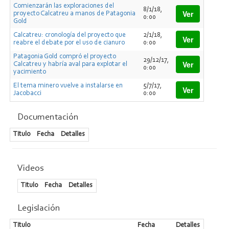
Comienzarán las exploraciones del
8/1/18,
Ver
proyecto Calcatreu a manos de Patagonia
0:00
Gold
Calcatreu: cronología del proyecto que
2/1/18,
Ver
reabre el debate por el uso de cianuro
0:00
Patagonia Gold compró el proyecto
29/12/17,
Ver
Calcatreu y habría aval para explotar el
0:00
yacimiento
El tema minero vuelve a instalarse en
5/7/17,
Ver
Jacobacci
0:00
Documentación
Titulo
Fecha
Detalles
Videos
Titulo
Fecha
Detalles
Legislación
Titulo
Fecha
Detalles