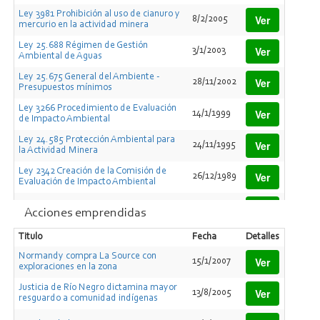
Ley 3981 Prohibición al uso de cianuro y
Ver
8/2/2005
mercurio en la actividad minera
Ley 25.688 Régimen de Gestión
Ver
3/1/2003
Ambiental de Aguas
Ley 25.675 General del Ambiente -
Ver
28/11/2002
Presupuestos mínimos
Ley 3266 Procedimiento de Evaluación
Ver
14/1/1999
de Impacto Ambiental
Ley 24.585 Protección Ambiental para
Ver
24/11/1995
la Actividad Minera
Ley 2342 Creación de la Comisión de
Ver
26/12/1989
Evaluación de Impacto Ambiental
Ver
Convenio 169 de la OIT
13/11/1989
Acciones emprendidas
Ley 22.428 ? Decreto reglamentario
Titulo
Fecha
Detalles
Ver
681/81 sobre Usos y de Conservación de
20/3/1981
Suelos
Normandy compra La Source con
Ver
15/1/2007
exploraciones en la zona
Ley 20.284 sobre Preservación del aire
Ver
16/4/1973
y contaminación atmosférica
Justicia de Río Negro dictamina mayor
Ver
13/8/2005
resguardo a comunidad indígenas