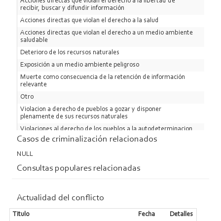
Acciones directas que violan el derecho a la libertad de
gobierno provincial rechazó el informe de impacto ambiental
recibir, buscar y difundir información
(imprescindible para iniciar la etapa de construcción) de la
Acciones directas que violan el derecho a la salud
empresa. Y sancionó, motivada por la movilización de las
Acciones directas que violan el derecho a un medio ambiente
organizaciones sociales, la Ley 3981, que paralizó
saludable
momentáneamente la explotación del proyecto. Sin embargo,
Aquiline Resources advirtió que no se retirará del lugar. El actual
Deterioro de los recursos naturales
senador y aspirante a la gobernación de la provincia, Miguel
Exposición a un medio ambiente peligroso
Pichetto, anunció públicamente que, de ganar las próximas
Muerte como consecuencia de la retención de información
elecciones, una de sus primeras medidas será levantar la
relevante
prohibición al uso de cianuro.
Otro
Violacion a derecho de pueblos a gozar y disponer
plenamente de sus recursos naturales
Violaciones al derecho de los pueblos a la autodeterminacion
Casos de criminalización relacionados
Violaciones al derecho de los pueblos al desarrollo
NULL
Consultas populares relacionadas
Actualidad del conflicto
Titulo
Fecha
Detalles