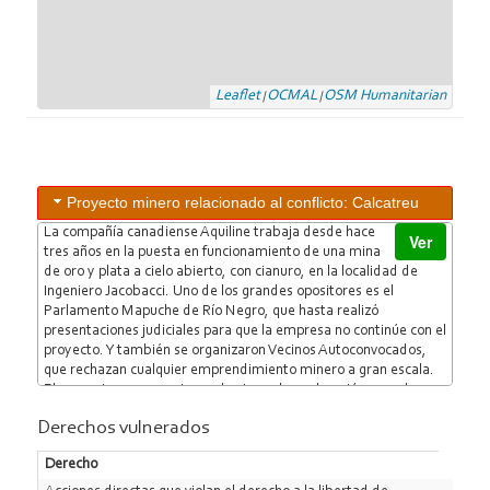
en un botín rápido y fácil para el capital transnacional, en tanto
las condiciones políticas imperantes contribuyan al despojo.
Leaflet
OCMAL
OSM Humanitarian
|
|
Proyecto minero relacionado al conflicto: Calcatreu
La compañía canadiense Aquiline trabaja desde hace
Ver
tres años en la puesta en funcionamiento de una mina
de oro y plata a cielo abierto, con cianuro, en la localidad de
Ingeniero Jacobacci. Uno de los grandes opositores es el
Parlamento Mapuche de Río Negro, que hasta realizó
presentaciones judiciales para que la empresa no continúe con el
proyecto. Y también se organizaron Vecinos Autoconvocados,
que rechazan cualquier emprendimiento minero a gran escala.
El proyecto se encuentra en la etapa de exploración, pero la
compañía admitió que está en "exploración avanzada". La
Derechos vulnerados
referencia directa para los habitantes de Jacobacci es Mina
Angela, un yacimiento ubicado en Chubut, pero con
Derecho
desembocadura de aguas hacia Jacobacci, zona donde se
confirmó la contaminación con cadmio, un metal pesado. El