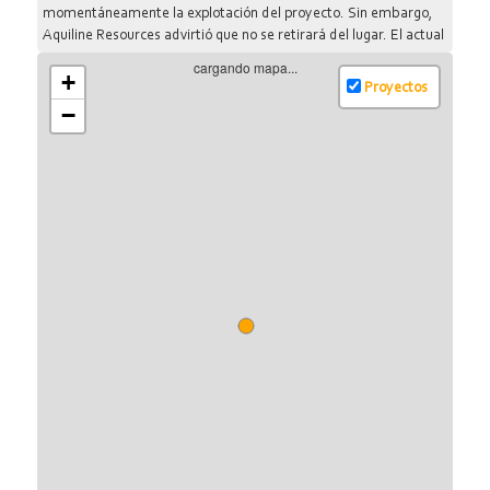
momentáneamente la explotación del proyecto. Sin embargo,
Aquiline Resources advirtió que no se retirará del lugar. El actual
senador y aspirante a la gobernación de la provincia, Miguel
cargando mapa...
+
Pichetto, anunció públicamente que, de ganar las próximas
Proyectos
elecciones, una de sus primeras medidas será levantar la
−
prohibición al uso de cianuro. Las extraordinarias ventajas con
que cuentan las empresas mineras multinacionales, contrastan
con el nivel de indefensión y dependencia de las comunidades
rurales Mapuche-Tehuelche de la meseta centro-norte de
Chubut y la Línea Sur de Río Negro. Los sucesivos gobiernos han
promocionado el avance de mega proyectos, pero no han
mostrado el mismo entusiasmo en incentivar el ejercicio de
derechos y la organización de los pueblos originarios y comunas
rurales de la zona. Esta asimetría se vuelve una cuestión crítica
en la actual coyuntura, ya que comunidades y empresas
mineras pretenden hacer uso del mismo territorio. Algunas de
las compañías con derechos mineros en la zona son Pacific Rim,
Rio Tinto, Portal Resources, United Energy, Teck Cominco, IMA
Exploration, Aquiline Resources, Golden Peaks, Cardero
Resource, Hochschild Mining, Patagonia Gold, y otras. Las
tierras alejadas de la meseta y los acuíferos subterráneos que
sustentan la economía pastoril de sus pobladores se convierten