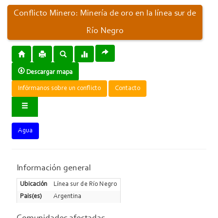
Conflicto Minero: Minería de oro en la línea sur de
Río Negro
Descargar mapa
Infórmanos sobre un conflicto
Contacto
Agua
Información general
Ubicación
Línea sur de Río Negro
Pais(es)
Argentina