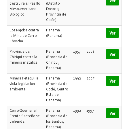
Ver
destruirá el Pasillo
(Distrito
Mesoamericano
Donoso,
Biológico
Provincia de
Colón)
Los Ngöbe contra
Panamá
Ver
la Mina de Cerro
(Panamá)
Chorcha
Provincia de
Panamá
1957
2008
Ver
Chiriquí contra la
(Provincia de
minería metálica
Chiriquí,
Panamá)
Minera Petaquilla
Panamá
1992
2005
Ver
viola legislación
(Provincia de
ambiental
Coclé, Centro
Este de
Panamá)
Cerro Quema, el
Panamá
1992
1997
Ver
Frente Santeño se
(Provincia de
defiende
los Santos,
Panamá)