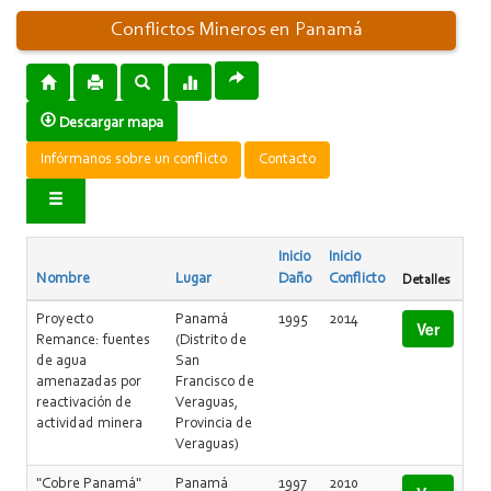
Conflictos Mineros en Panamá
Descargar mapa
Infórmanos sobre un conflicto
Contacto
Inicio
Inicio
Nombre
Lugar
Daño
Conflicto
Detalles
Proyecto
Panamá
1995
2014
Ver
Remance: fuentes
(Distrito de
de agua
San
amenazadas por
Francisco de
reactivación de
Veraguas,
actividad minera
Provincia de
Veraguas)
"Cobre Panamá"
Panamá
1997
2010