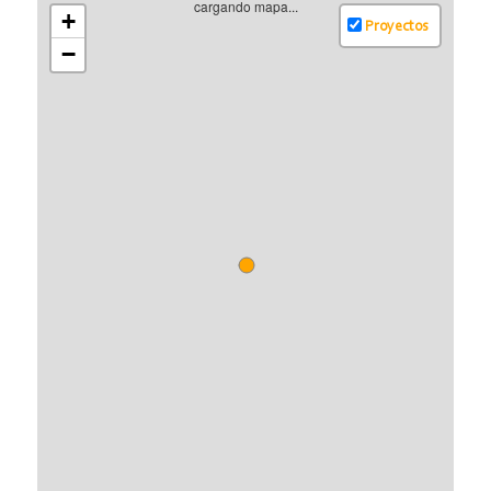
cargando mapa...
+
proyecto de extracción mineral a cielo abierto, que desbrozará 5
Proyectos
hectáreas diarias de bosque primario durante su construcción,
−
afectando a su vez fuentes de agua y ecosistemas terrestres,
fluviales y marinos costeros de manera irreversible. Fuente:
http://www.miningwatch.ca/es/news/acuerdo-de-inversi-n-
entre-inmet-mining-corporation-y-koresls-nikko-cobre-inc-
viola-la