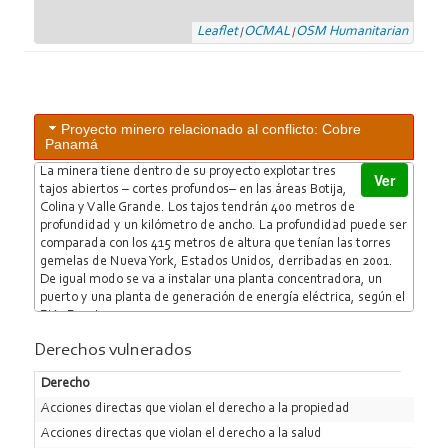
Leaflet
OCMAL
OSM Humanitarian
|
|
Proyecto minero relacionado al conflicto: Cobre
Panamá
La minera tiene dentro de su proyecto explotar tres
Ver
tajos abiertos – cortes profundos– en las áreas Botija,
Colina y Valle Grande. Los tajos tendrán 400 metros de
profundidad y un kilómetro de ancho. La profundidad puede ser
comparada con los 415 metros de altura que tenían las torres
gemelas de Nueva York, Estados Unidos, derribadas en 2001.
De igual modo se va a instalar una planta concentradora, un
puerto y una planta de generación de energía eléctrica, según el
EIA. Fuente:
http://chiriquinatural.blogspot.com/2010/12/proyecto-mina-de-
Derechos vulnerados
cobre-panama-la-prensa.html
Derecho
Acciones directas que violan el derecho a la propiedad
Acciones directas que violan el derecho a la salud