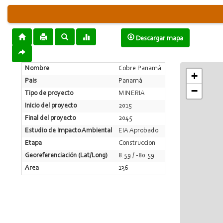
Descargar mapa
Nombre
Cobre Panamá
+
Pais
Panamá
−
Tipo de proyecto
MINERIA
Inicio del proyecto
2015
Final del proyecto
2045
Estudio de Impacto Ambiental
EIA Aprobado
Etapa
Construccion
Georeferenciación (Lat/Long)
8.59 / -80.59
Area
136