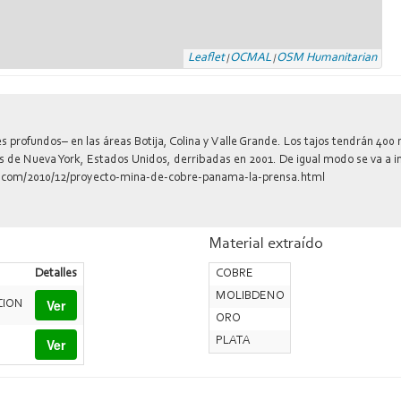
Leaflet
OCMAL
OSM Humanitarian
|
|
tes profundos– en las áreas Botija, Colina y Valle Grande. Los tajos tendrán 
s de Nueva York, Estados Unidos, derribadas en 2001. De igual modo se va a i
gspot.com/2010/12/proyecto-mina-de-cobre-panama-la-prensa.html
Material extraído
Detalles
COBRE
MOLIBDENO
Ver
CION
ORO
PLATA
Ver