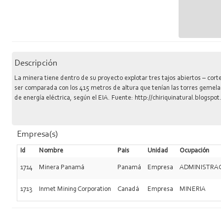
Descripción
La minera tiene dentro de su proyecto explotar tres tajos abiertos – cor
ser comparada con los 415 metros de altura que tenían las torres gemela
de energía eléctrica, según el EIA. Fuente: http://chiriquinatural.blo
Empresa(s)
Id
Nombre
Pais
Unidad
Ocupación
1714
Minera Panamá
Panamá
Empresa
ADMINISTRA
1713
Inmet Mining Corporation
Canadá
Empresa
MINERIA