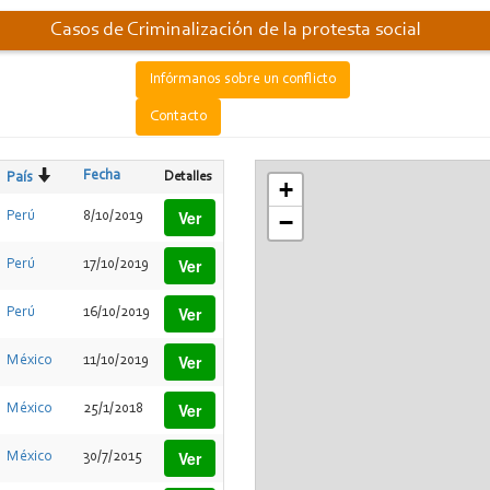
Casos de Criminalización de la protesta social
Infórmanos sobre un conflicto
Contacto
Fecha
Detalles
País
+
Ver
Perú
8/10/2019
−
Ver
Perú
17/10/2019
Ver
Perú
16/10/2019
Ver
México
11/10/2019
Ver
México
25/1/2018
Ver
México
30/7/2015