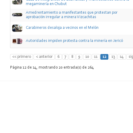
megaminería en Chubut
Amedrentamiento a manifestantes que protestan por
aprobación irregular a minera Vizcachitas
Carabineros desaloja a vecinos en el Melón
Autoridades impiden protesta contra la minería en Jericó
<< primero
< anterior
6
7
8
9
10
11
12
13
14
si
Página 12 de 14, mostrando 20 entrada(s) de 264