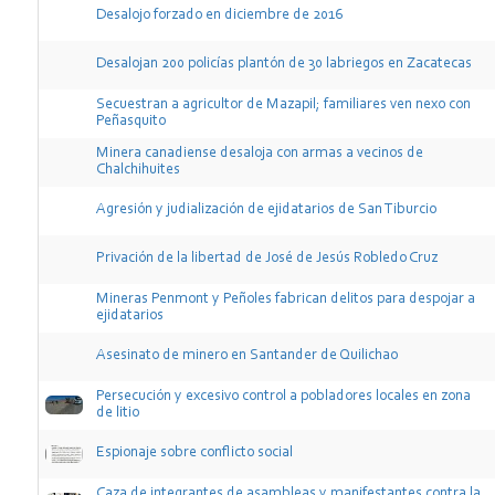
Desalojo forzado en diciembre de 2016
Desalojan 200 policías plantón de 30 labriegos en Zacatecas
Secuestran a agricultor de Mazapil; familiares ven nexo con
Peñasquito
Minera canadiense desaloja con armas a vecinos de
Chalchihuites
Agresión y judialización de ejidatarios de San Tiburcio
Privación de la libertad de José de Jesús Robledo Cruz
Mineras Penmont y Peñoles fabrican delitos para despojar a
ejidatarios
Asesinato de minero en Santander de Quilichao
Persecución y excesivo control a pobladores locales en zona
de litio
Espionaje sobre conflicto social
Caza de integrantes de asambleas y manifestantes contra la