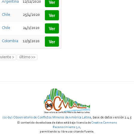
Ver
Argentina
12/11/2020
Ver
Chile
25/4/2020
Ver
Chile
24/1/2020
Ver
Colombia
12/9/2020
guiente >
último >>
(cc-by) Observatorio de Conflictos Mineros de América Latina
, base de datos versión 2.4.5
El contenido de esta base de datos está bajo licencia de
Creative Commons
Reconocimiento 3.0
,
permitiendo su libre uso citando fuente.