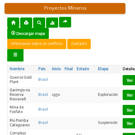
Proyectos Mineros
Descargar mapa
Infórmanos sobre un conflicto
Contacto
Nombre
Pais
Inicio
Final
Estado
Etapa
Detalle
Queiroz Gold
Ver
Brasil
Plant
Garimpo na
Ver
Reserva
Brasil
1950
Exploración
Rossevelt
Mina de
Ver
Brasil
Fosfato
Río Pomba
Ver
Brasil
Suspensión
Cataguases
Complejo