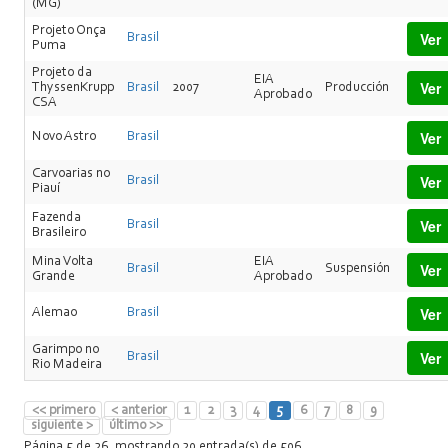
(MG)
Projeto Onça
Ver
Brasil
Puma
Projeto da
EIA
Ver
ThyssenKrupp
Brasil
2007
Producción
Aprobado
CSA
Ver
Novo Astro
Brasil
Carvoarias no
Ver
Brasil
Piauí
Fazenda
Ver
Brasil
Brasileiro
Mina Volta
EIA
Ver
Brasil
Suspensión
Grande
Aprobado
Ver
Alemao
Brasil
Garimpo no
Ver
Brasil
Rio Madeira
<< primero
< anterior
1
2
3
4
5
6
7
8
9
siguiente >
último >>
Página 5 de 26, mostrando 20 entrada(s) de 506