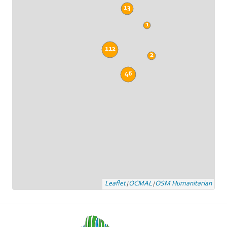
13
1
112
2
46
Leaflet
OCMAL
OSM Humanitarian
|
|