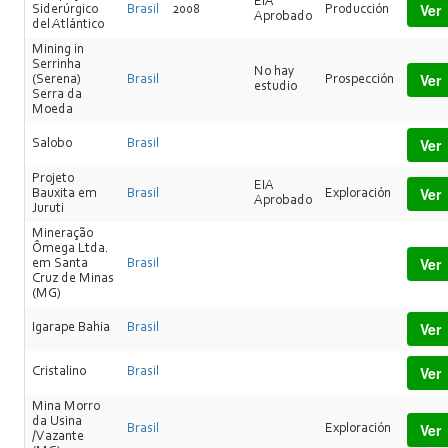
EIA
Ver
Siderúrgico
Brasil
2008
Producción
Aprobado
del Atlántico
Mining in
Serrinha
No hay
Ver
(Serena)
Brasil
Prospección
estudio
Serra da
Moeda
Ver
Salobo
Brasil
Projeto
EIA
Ver
Bauxita em
Brasil
Exploración
Aprobado
Juruti
Mineração
Ômega Ltda.
Ver
em Santa
Brasil
Cruz de Minas
(MG)
Ver
Igarape Bahia
Brasil
Ver
Cristalino
Brasil
Mina Morro
da Usina
Ver
Brasil
Exploración
/Vazante