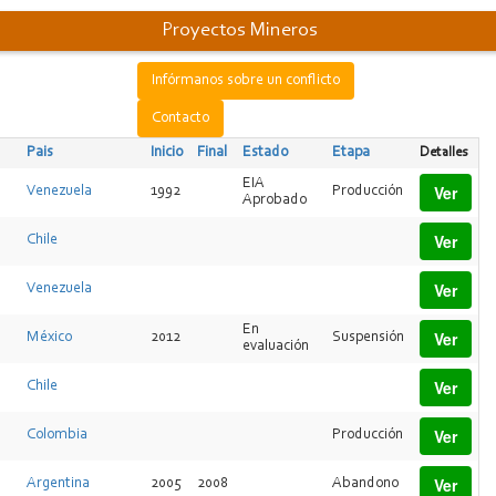
Proyectos Mineros
Infórmanos sobre un conflicto
Contacto
Pais
Inicio
Final
Estado
Etapa
Detalles
EIA
Ver
Venezuela
1992
Producción
Aprobado
Ver
Chile
Ver
Venezuela
En
Ver
México
2012
Suspensión
evaluación
Ver
Chile
Ver
Colombia
Producción
Ver
Argentina
2005
2008
Abandono