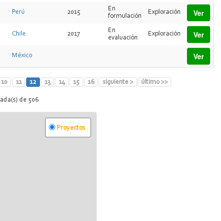
En
Ver
Perú
2015
Exploración
formulación
En
Ver
Chile
2017
Exploración
evaluación
Ver
México
10
11
12
13
14
15
16
siguiente >
último >>
rada(s) de 506
Proyectos