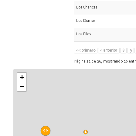
Los Chancas
Los Domos
Los Filos
<< primero
< anterior
8
9
Página 12 de 26, mostrando 20 ent
+
−
96
1