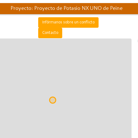
Proyecto: Proyecto de Potasio NX UNO de Peine
Infórmanos sobre un conflicto
Contacto