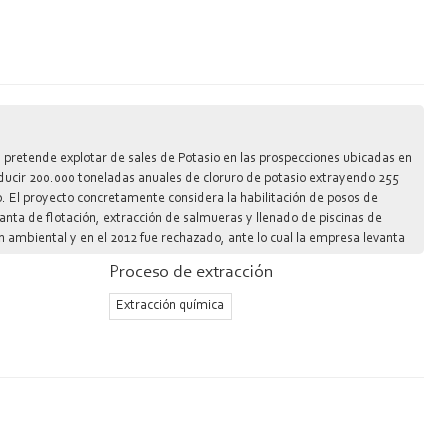
pretende explotar de sales de Potasio en las prospecciones ubicadas en
ducir 200.000 toneladas anuales de cloruro de potasio extrayendo 255
o. El proyecto concretamente considera la habilitación de posos de
nta de flotación, extracción de salmueras y llenado de piscinas de
n ambiental y en el 2012 fue rechazado, ante lo cual la empresa levanta
valuación ambiental a la adenda 2 por considerarse insuficiente la línea
Proceso de extracción
iembre de 2017 finamente el proyecto es rechazado por unanimidad por los
Extracción química