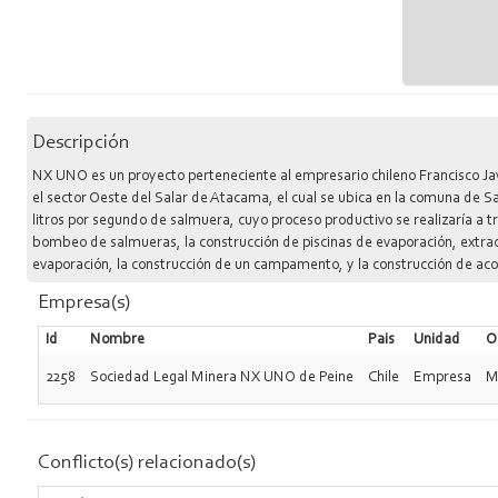
Descripción
NX UNO es un proyecto perteneciente al empresario chileno Francisco Ja
el sector Oeste del Salar de Atacama, el cual se ubica en la comuna de 
litros por segundo de salmuera, cuyo proceso productivo se realizaría a 
bombeo de salmueras, la construcción de piscinas de evaporación, extracc
evaporación, la construcción de un campamento, y la construcción de acop
un reclamo ante el comité de ministros donde fue aceptada su reclamación
Empresa(s)
base hidrogeológica y por la falta de antecedentes suficientes para cono
miembros de la Comisión de Evaluación Ambiental de la región de Antof
Id
Nombre
Pais
Unidad
O
2258
Sociedad Legal Minera NX UNO de Peine
Chile
Empresa
M
Conflicto(s) relacionado(s)