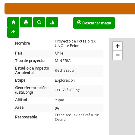
Descargar mapa
Proyecto de Potasio NX
Nombre
+
UNO de Peine
−
Pais
Chile
Tipo de proyecto
MINERIA
Estudio de Impacto
Rechazado
Ambiental
Etapa
Exploración
Georeferenciación
-23.68 / -68.07
(Lat/Long)
Altitud
2.300
Area
94
Francisco Javier Errázuriz
Responsable
Ovalle