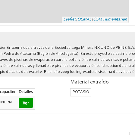
Leaflet
OCMAL
OSM Humanitarian
|
|
vier Errázuriz que a través de la Sociedad Lega Minera NX UNO de PEINE S.A. 
San Pedro de Atacama (Región de Antofagasta). En este proyecto se estima pro
través de piscinas de evaporación para la obtención de salmueras ricas e potasi
ión de salmueras y llenado de piscinas de evaporación construcción de una pla
io de sales de descarte. En el año 2009 fue ingresado al sistema de evaluació
. En esa ocasión la institucionalidad ambiental ordenó rehacer el proceso de e
Material extraído
cer los reales impactos del proyecto en la cuenca del Salar. El día 24 de Nov
agasta.
cupación
Detalles
POTASIO
Ver
INERIA