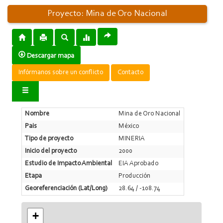
Proyecto: Mina de Oro Nacional
Descargar mapa
Infórmanos sobre un conflicto
Contacto
Nombre
Mina de Oro Nacional
Pais
México
Tipo de proyecto
MINERIA
Inicio del proyecto
2000
Estudio de Impacto Ambiental
EIA Aprobado
Etapa
Producción
Georeferenciación (Lat/Long)
28.64 / -108.74
+