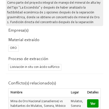
Como parte del proyecto integral de manejo del mineral de alta ley
del Tajo “La Escondida” y después de haber analizado la
factibilidad económica de 2 opciones después de la separación
gravimétrica, donde se obtiene un concentrado de mineral de Oro:
1. Fundición directa del concentrado después de la separación
gravimétrica 2. Lixiviación Intensiva del concentrado Se optó por la
Empresa(s)
segunda opción debido al alto volumen de mineral a fundir. La
lixiviación intensiva es una opción sencilla y adaptable a nuestro
Material extraído
sistema actual, debido a que la solución resultante de dicha
lixiviación, se puede procesar en celdas electrolíticas y
ORO
posteriormente fundir ya solo el lodo catódico para obtener el
producto Doré. El sitio para la ubicación de nuestro proyecto es el
Proceso de extracción
de la Planta ADR (planta de beneficio actualmente en operación)
donde se recibirá el concentrado producto de la separación
Lixiviación in situ con ácido sulfúrico
gravimétrica. La lixiviación Intensiva tendrá como producto una
solución rica en oro, que puede ser procesada de la misma forma
que nuestra solución desadsorbida del carbón de las columnas
Conflicto(s) relacionado(s)
actuales, es decir, en las celdas electrolíticas de la Planta ADR y
posteriormente a fundición el producto de éstas. El capital total de
Nombre
Lugar
Detalles
inversión para la construcción del circuito de lixiviación intensiva
será de aproximadamente $4 millones de dólares americanos
Mina de Oro Nacional (canadiense) vs
Mulatos,
Ver
(USD). El proyecto implica el desarrollo de un Circuito de Lixiviacio
habitantes de Mulatos, Sonora, México
Sonora