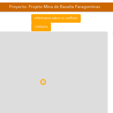
Proyecto: Projeto Mina de Bauxita Paragominas
Infórmanos sobre un conflicto
Contacto