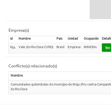
Empresa(s)
Id
Nombre
Pais
Unidad
Ocupación
Detall
Ver
654
Vale (do Rio Doce CVRD)
Brasil
Empresa
MINERIA
Conflicto(s) relacionado(s)
Nombre
Comunidades quilombolas do município de Moju (PA) contra Companhi
do Rio Doce