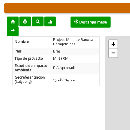
Descargar mapa
Projeto Mina de Bauxita
Nombre
+
Paragominas
−
Pais
Brasil
Tipo de proyecto
MINERIA
Estudio de Impacto
EIA Aprobado
Ambiental
Georeferenciación
-3.26 / -47.72
(Lat/Long)