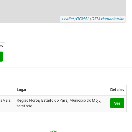
Leaflet
OCMAL
OSM Humanitarian
|
|
es
Lugar
Detalles
a Vale
Região Norte; Estado do Pará; Município do Moju;
Ver
território