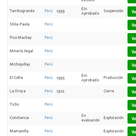
estudio
EIA
Ve
Tambogrande
Perú
1999
Suspensión
Aprobado
Ve
Shila-Paula
Perú
Ve
Pico Machay
Perú
Ve
Minería ilegal
Perú
Ve
Michiquillay
Perú
EIA
Ve
El Cofre
Perú
1995
Producción
Aprobado
Ve
La Oroya
Perú
1922
Cierre
Ve
Ticlio
Perú
En
Ve
Constancia
Perú
Exploración
evaluación
Ve
Mamaniña
Perú
Exploración