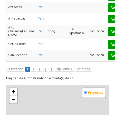
Ve
Atacocha
Perú
Ve
Antapaccay
Perú
Alto
EIA
Ve
Chicama/Lagunas
Perú
2005
Producción
Aprobado
Norte
Ve
Cerro Corona
Perú
Ve
San Gregorio
Perú
Producción
< anterior
1
2
3
4
5
siguiente >
último >>
Página 1 de 5, mostrando 20 entrada(s) de 86
+
Proyectos
−