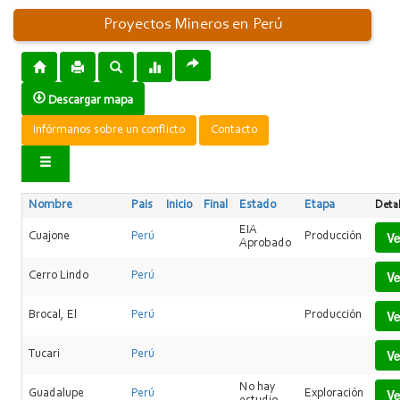
Proyectos Mineros en Perú
Descargar mapa
Infórmanos sobre un conflicto
Contacto
Nombre
Pais
Inicio
Final
Estado
Etapa
Detal
EIA
Ve
Cuajone
Perú
Producción
Aprobado
Ve
Cerro Lindo
Perú
Ve
Brocal, El
Perú
Producción
Ve
Tucari
Perú
No hay
Ve
Guadalupe
Perú
Exploración