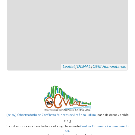
Leaflet
OCMAL
OSM Humanitarian
|
|
(cc-by) Observatorio de Conflictos Mineros de América Latina
, base de datos versión
2.4.5
El contenido de esta base de datos está bajo licencia de
Creative Commons Reconocimiento
3.0
,