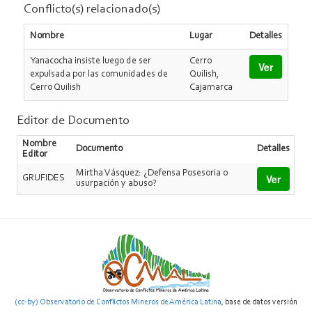
Conflicto(s) relacionado(s)
Nombre
Lugar
Detalles
Yanacocha insiste luego de ser
Cerro
Ver
expulsada por las comunidades de
Quilish,
Cerro Quilish
Cajamarca
Editor de Documento
Nombre
Documento
Detalles
Editor
Mirtha Vásquez: ¿Defensa Posesoria o
Ver
GRUFIDES
usurpación y abuso?
(cc-by) Observatorio de Conflictos Mineros de América Latina
, base de datos versión