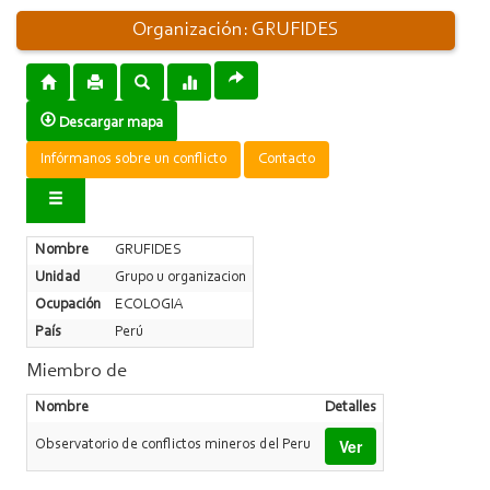
Organización: GRUFIDES
Descargar mapa
Infórmanos sobre un conflicto
Contacto
Nombre
GRUFIDES
Unidad
Grupo u organizacion
Ocupación
ECOLOGIA
País
Perú
Miembro de
Nombre
Detalles
Ver
Observatorio de conflictos mineros del Peru