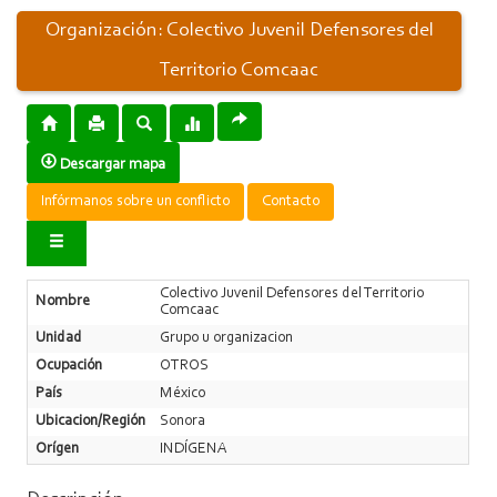
Organización: Colectivo Juvenil Defensores del
Territorio Comcaac
Descargar mapa
Infórmanos sobre un conflicto
Contacto
Colectivo Juvenil Defensores del Territorio
Nombre
Comcaac
Unidad
Grupo u organizacion
Ocupación
OTROS
País
México
Ubicacion/Región
Sonora
Orígen
INDÍGENA