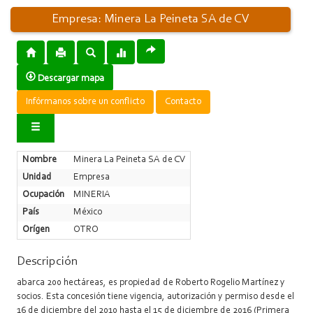
Empresa: Minera La Peineta SA de CV
Descargar mapa
Infórmanos sobre un conflicto
Contacto
Nombre
Minera La Peineta SA de CV
Unidad
Empresa
Ocupación
MINERIA
País
México
Orígen
OTRO
Descripción
abarca 200 hectáreas, es propiedad de Roberto Rogelio Martínez y
socios. Esta concesión tiene vigencia, autorización y permiso desde el
16 de diciembre del 2010 hasta el 15 de diciembre de 2016 (Primera