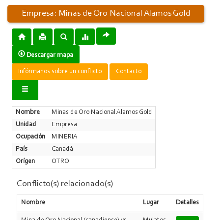
Empresa: Minas de Oro Nacional Alamos Gold
Descargar mapa
Infórmanos sobre un conflicto
Contacto
Nombre
Minas de Oro Nacional Alamos Gold
Unidad
Empresa
Ocupación
MINERIA
País
Canadá
Orígen
OTRO
Conflicto(s) relacionado(s)
Nombre
Lugar
Detalles