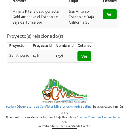
Nombre
Lugar
Detalles
Minera Pitalla de Argonauta
San Antonio,
Ver
Gold amenaza el Estado de
Estado de Baja
Baja California Sur
California Sur
Proyecto(s) relacionado(s)
Proyecto
Proyecto Id
Nombre Id
Detalles
Ver
San Antonio
476
1756
(cc-by) Observatorio de Conflictos Mineros de América Latina
, base de datos versión
2.4.5
El contenido de esta base de datos está bajo licencia de
Creative Commons Reconocimiento
3.0
,
permitiendo su libre uso citando fuente.