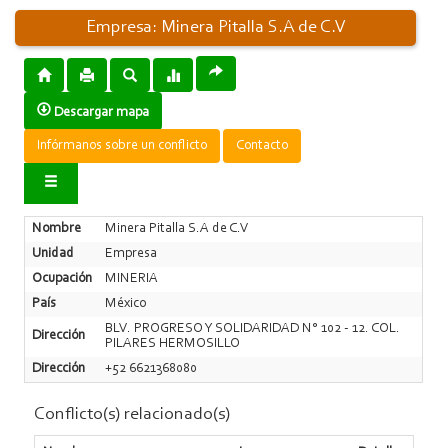
Empresa: Minera Pitalla S.A de C.V
Descargar mapa
Infórmanos sobre un conflicto
Contacto
Nombre
Minera Pitalla S.A de C.V
Unidad
Empresa
Ocupación
MINERIA
País
México
BLV. PROGRESO Y SOLIDARIDAD N° 102 - 12. COL.
Dirección
PILARES HERMOSILLO
Dirección
+52 6621368080
Conflicto(s) relacionado(s)