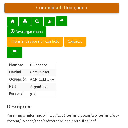
Comunidad: Huinganco
Descargar mapa
Infórmanos sobre un conflicto
Contacto
Nombre
Huinganco
Unidad
Comunidad
Ocupación
AGRICULTURA
País
Argentina
Personal
910
Descripción
Para mayor información http://2016.turismo.gov.ar/wp_turismo/wp-
content/uploads/2009/06/corredor-nqn-norte-final.pdf