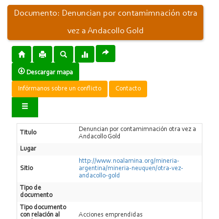
Documento: Denuncian por contamimnación otra
vez a Andacollo Gold
Descargar mapa
Infórmanos sobre un conflicto
Contacto
Denuncian por contamimnación otra vez a
Titulo
Andacollo Gold
Lugar
http://www.noalamina.org/mineria-
Sitio
argentina/mineria-neuquen/otra-vez-
andacollo-gold
Tipo de
documento
Tipo documento
con relación al
Acciones emprendidas